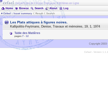
Home
Browse
Search
About
Log
Cefael :: Issue summary
Result
Search
Les Plats attiques à figures noires.
Kallipolitis-Feytmans, Denise
,
Travaux et mémoires
,
19
,
1
,
1974
Table des Matières
pages
7
-
12
Copyright 2003 
Cefael - Version 1.1.