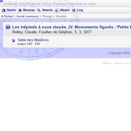
Home
Browse
Search
About
Log
Cefael :: Issue summary
Result
Search
Les trépieds à cuve clouée. (V. Monuments figurés : Petits
Rolley, Claude
,
Fouilles de Delphes
,
5
,
3
,
1977
Table des Matières
pages
165
-
166
Copyright 2003 
Cefael - Version 1.1.