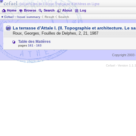
Home
Browse
Search
About
Log
Cefael :: Issue summary
Result
Search
La terrasse d’Attale I. (II. Topographie et architecture. Le s
Roux, Georges
,
Fouilles de Delphes
,
2
,
21
,
1987
Table des Matières
pages
161
-
163
Copyright 2003 
Cefael - Version 1.1.