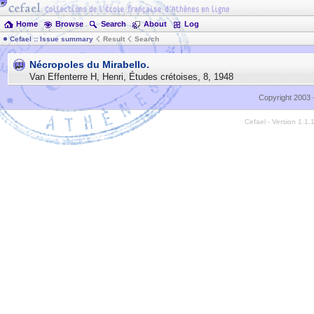
Home
Browse
Search
About
Log
Cefael :: Issue summary
Result
Search
Nécropoles du Mirabello.
Van Effenterre H, Henri
,
Études crétoises
,
8
,
1948
Copyright 2003 
Cefael - Version 1.1.