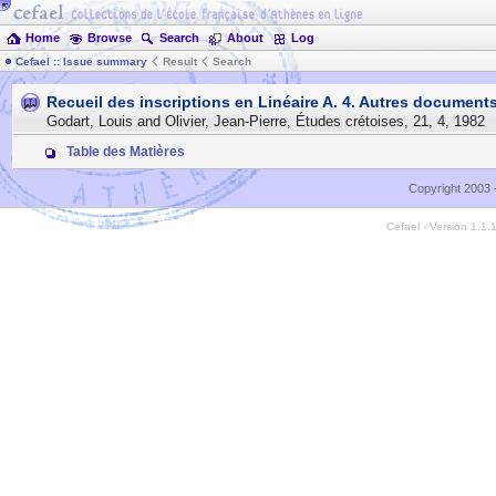
Home
Browse
Search
About
Log
Cefael :: Issue summary
Result
Search
Recueil des inscriptions en Linéaire A. 4. Autres documents
Godart, Louis and Olivier, Jean-Pierre
,
Études crétoises
,
21
,
4
,
1982
Table des Matières
Copyright 2003 
Cefael - Version 1.1.