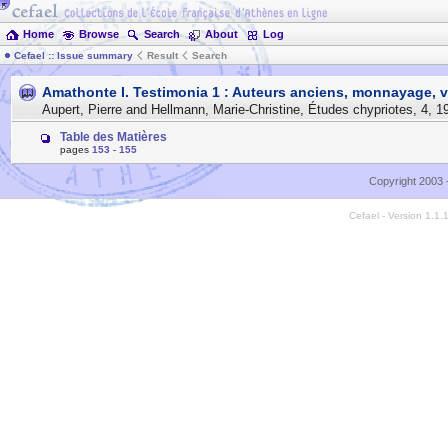
Home
Browse
Search
About
Log
Cefael :: Issue summary
Result
Search
Amathonte I. Testimonia 1 : Auteurs anciens, monnayage, vo
Aupert, Pierre and Hellmann, Marie-Christine
,
Études chypriotes
,
4
,
1
Table des Matières
pages
153
-
155
Copyright 2003 
Cefael - Version 1.1.