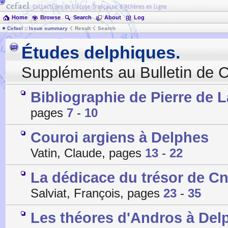
Home
Browse
Search
About
Log
Cefael :: Issue summary
Result
Search
Études delphiques.
Suppléments au Bulletin de 
Bibliographie de Pierre de 
pages
7
-
10
Couroi argiens à Delphes
Vatin, Claude, pages
13
-
22
La dédicace du trésor de C
Salviat, François, pages
23
-
35
Les théores d'Andros à Del