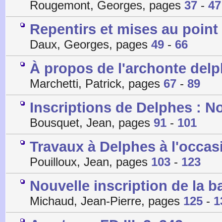
Rougemont, Georges, pages
37
-
47
Repentirs et mises au point
Daux, Georges, pages
49
-
66
À propos de l'archonte delp
Marchetti, Patrick, pages
67
-
89
Inscriptions de Delphes : N
Bousquet, Jean, pages
91
-
101
Travaux à Delphes à l'occas
Pouilloux, Jean, pages
103
-
123
Nouvelle inscription de la b
Michaud, Jean-Pierre, pages
125
-
1