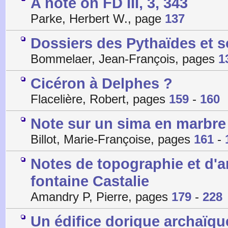
A note on FD III, 3, 343
Parke, Herbert W., page
137
Dossiers des Pythaïdes et s
Bommelaer, Jean-François, pages
1
Cicéron à Delphes ?
Flacelière, Robert, pages
159
-
160
Note sur un sima en marbre
Billot, Marie-Françoise, pages
161
-
Notes de topographie et d'ar
fontaine Castalie
Amandry P, Pierre, pages
179
-
228
Un édifice dorique archaïqu