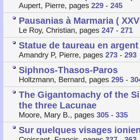
Aupert, Pierre, pages
229
-
245
Pausanias à Marmaria ( XXVII
Le Roy, Christian, pages
247
-
271
Statue de taureau en argent
Amandry P, Pierre, pages
273
-
293
Siphnos-Thasos-Paros
Holtzmann, Bernard, pages
295
-
30
The Gigantomachy of the Si
the three Lacunae
Moore, Mary B., pages
305
-
335
Sur quelques visages ioniens
Croissant, Francis, pages
337
-
363