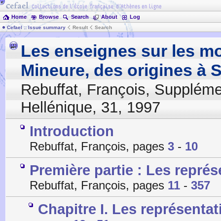
Home
Browse
Search
About
Log
Cefael :: Issue summary
Result
Search
Les enseignes sur les mo
Mineure, des origines à 
Rebuffat, François
,
Supplémen
Hellénique
,
31
,
1997
Introduction
Rebuffat, François, pages
3
-
10
Première partie : Les repré
Rebuffat, François, pages
11
-
357
Chapitre I. Les représenta