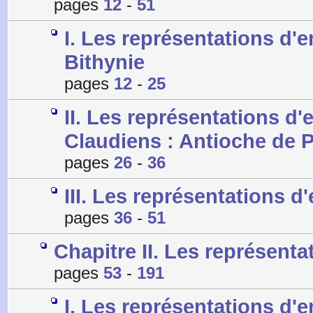
pages
12
-
51
I. Les représentations d
Bithynie
pages
12
-
25
II. Les représentations d
Claudiens : Antioche de P
pages
26
-
36
III. Les représentations 
pages
36
-
51
Chapitre II. Les représent
pages
53
-
191
I. Les représentations d'e