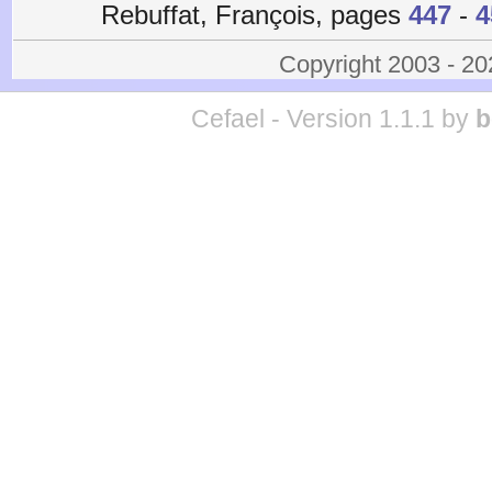
Rebuffat, François, pages
447
-
4
Copyright 2003 - 2
Cefael - Version 1.1.1 by
b