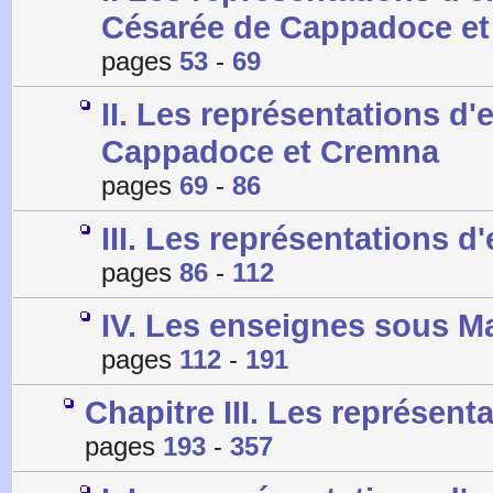
Césarée de Cappadoce et
pages
53
-
69
II. Les représentations d
Cappadoce et Cremna
pages
69
-
86
III. Les représentations 
pages
86
-
112
IV. Les enseignes sous 
pages
112
-
191
Chapitre III. Les représen
pages
193
-
357