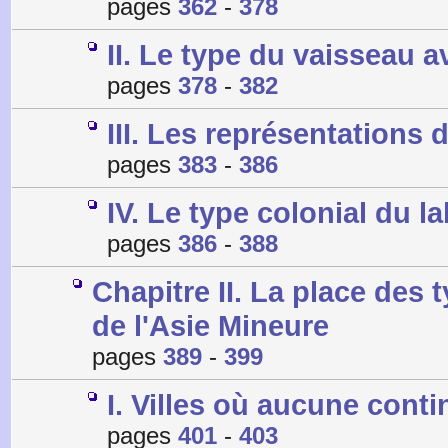
pages
362
-
378
II. Le type du vaisseau 
pages
378
-
382
III. Les représentations
pages
383
-
386
IV. Le type colonial du 
pages
386
-
388
Chapitre II. La place des
de l'Asie Mineure
pages
389
-
399
I. Villes où aucune conti
pages
401
-
403