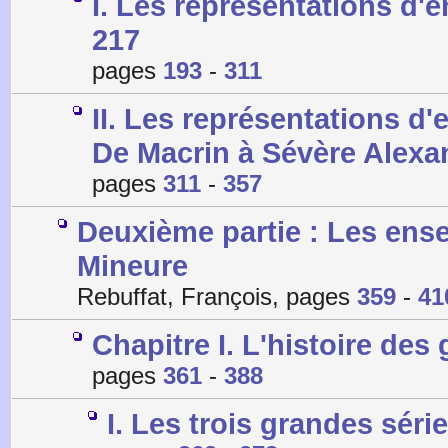
I. Les représentations d'
217
pages
193
-
311
II. Les représentations d
De Macrin à Sévère Alexa
pages
311
-
357
Deuxième partie : Les ense
Mineure
Rebuffat, François, pages
359
-
41
Chapitre I. L'histoire de
pages
361
-
388
I. Les trois grandes série