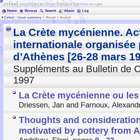
Home
Browse
Search
About
Log
Cefael :: Issue summary
Result
Search
La Crète mycénienne. Act
internationale organisée 
d’Athènes [26-28 mars 19
Suppléments au Bulletin de 
1997
La Crète mycénienne ou les
Driessen, Jan and Farnoux, Alexand
Thoughts and consideration
motivated by pottery from 