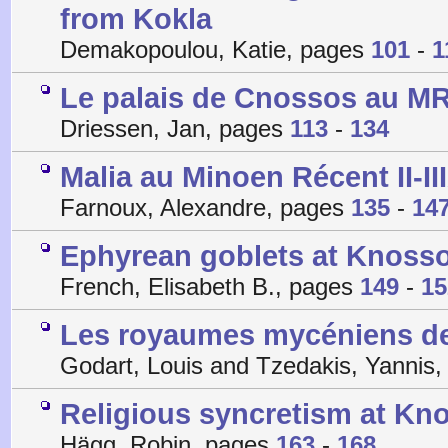
from Kokla
Demakopoulou, Katie, pages
101
-
1
Le palais de Cnossos au MR 
Driessen, Jan, pages
113
-
134
Malia au Minoen Récent II-II
Farnoux, Alexandre, pages
135
-
14
Ephyrean goblets at Knossos
French, Elisabeth B., pages
149
-
15
Les royaumes mycéniens de
Godart, Louis and Tzedakis, Yannis
Religious syncretism at Kno
Hägg, Robin, pages
163
-
168