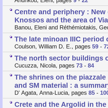
Andrikou, Eleni, pages
9
-
22
Centre and periphery : New 
Knossos and the area of Vian
Banou, Eleni and Réthémiotakis, G
The late minoan IIIC period
Coulson, William D. E., pages
59
-
7
The north sector buildings 
Cucuzza, Nicola, pages
73
-
84
The shrines on the piazzale 
and SM material : a summar
D' Agata, Anna-Lucia, pages
85
-
10
Crete and the Argolid in the 