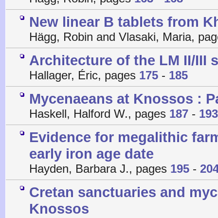
New linear B tablets from K
Hägg, Robin and Vlasaki, Maria, pa
Architecture of the LM II/III
Hallager, Éric, pages
175
-
185
Mycenaeans at Knossos : Pa
Haskell, Halford W., pages
187
-
193
Evidence for megalithic far
early iron age date
Hayden, Barbara J., pages
195
-
20
Cretan sanctuaries and myce
Knossos