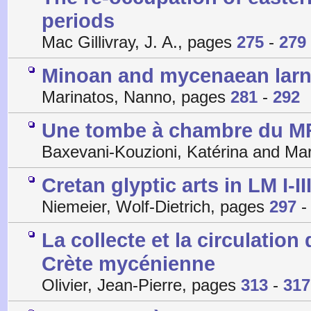
periods
Mac Gillivray, J. A., pages
275
-
279
Minoan and mycenaean larn
Marinatos, Nanno, pages
281
-
292
Une tombe à chambre du MR
Baxevani-Kouzioni, Katérina and Mar
Cretan glyptic arts in LM I-I
Niemeier, Wolf-Dietrich, pages
297
La collecte et la circulatio
Crète mycénienne
Olivier, Jean-Pierre, pages
313
-
317