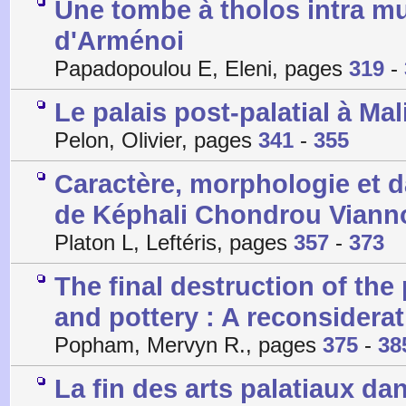
Une tombe à tholos intra m
d'Arménoi
Papadopoulou E, Eleni, pages
319
-
Le palais post-palatial à Mal
Pelon, Olivier, pages
341
-
355
Caractère, morphologie et d
de Képhali Chondrou Viann
Platon L, Leftéris, pages
357
-
373
The final destruction of the
and pottery : A reconsidera
Popham, Mervyn R., pages
375
-
38
La fin des arts palatiaux d