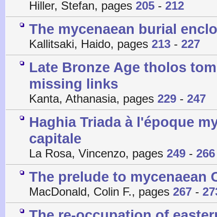
Hiller, Stefan, pages
205
-
212
The mycenaean burial enclo
Kallitsaki, Haido, pages
213
-
227
Late Bronze Age tholos tomb
missing links
Kanta, Athanasia, pages
229
-
247
Haghia Triada à l'époque my
capitale
La Rosa, Vincenzo, pages
249
-
266
The prelude to mycenaean 
MacDonald, Colin F., pages
267
-
27
The re-occupation of eastern