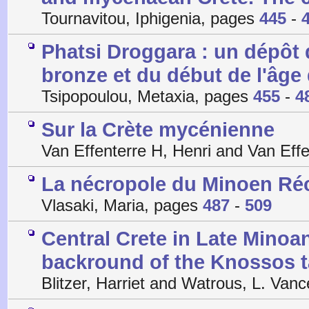
Tournavitou, Iphigenia, pages
445
-
Phatsi Droggara : un dépôt 
bronze et du début de l'âge 
Tsipopoulou, Metaxia, pages
455
-
4
Sur la Crète mycénienne
Van Effenterre H, Henri and Van Eff
La nécropole du Minoen Récen
Vlasaki, Maria, pages
487
-
509
Central Crete in Late Minoan
backround of the Knossos t
Blitzer, Harriet and Watrous, L. Van