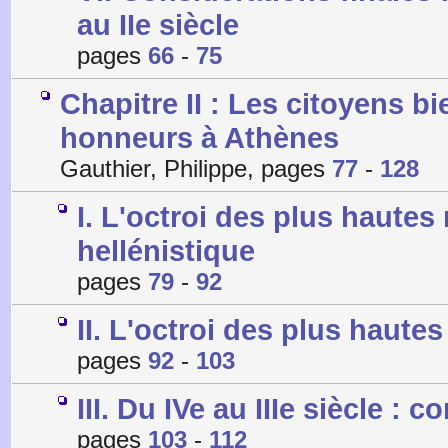
au IIe siècle
pages
66
-
75
Chapitre II : Les citoyens b
honneurs à Athènes
Gauthier, Philippe, pages
77
-
128
I. L'octroi des plus haute
hellénistique
pages
79
-
92
II. L'octroi des plus haut
pages
92
-
103
III. Du IVe au IIIe siècle : 
pages
103
-
112