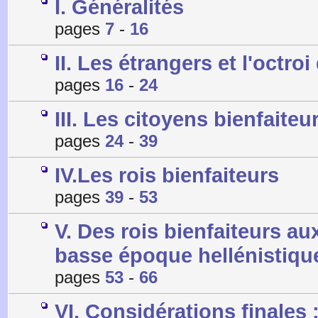
I. Généralités
pages
7
-
16
II. Les étrangers et l'octroi
pages
16
-
24
III. Les citoyens bienfaiteu
pages
24
-
39
IV.Les rois bienfaiteurs
pages
39
-
53
V. Des rois bienfaiteurs a
basse époque hellénistiqu
pages
53
-
66
VI. Considérations finales 