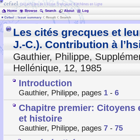
Home
Browse
Search
About
Log
Cefael :: Issue summary
Result
Search
Les cités grecques et leur
J.-C.). Contribution à l’hs
Gauthier, Philippe
,
Supplémen
Hellénique
,
12
,
1985
Introduction
Gauthier, Philippe, pages
1
-
6
Chapitre premier: Citoyens e
et histoire
Gauthier, Philippe, pages
7
-
75