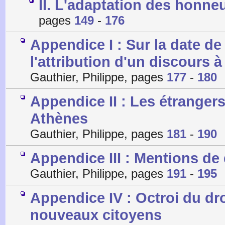
II. L'adaptation des honne
pages
149
-
176
Appendice I : Sur la date de
l'attribution d'un discours à
Gauthier, Philippe, pages
177
-
180
Appendice II : Les étranger
Athènes
Gauthier, Philippe, pages
181
-
190
Appendice III : Mentions d
Gauthier, Philippe, pages
191
-
195
Appendice IV : Octroi du dro
nouveaux citoyens