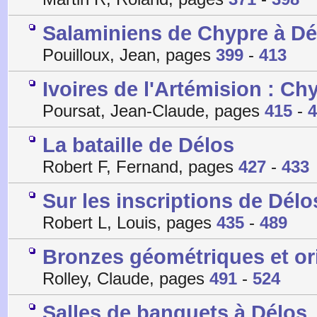
Salaminiens de Chypre à Dé
Pouilloux, Jean, pages
399
-
413
Ivoires de l'Artémision : Ch
Poursat, Jean-Claude, pages
415
-
4
La bataille de Délos
Robert F, Fernand, pages
427
-
433
Sur les inscriptions de Délo
Robert L, Louis, pages
435
-
489
Bronzes géométriques et or
Rolley, Claude, pages
491
-
524
Salles de banquets à Délos