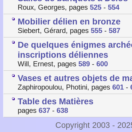
Roux, Georges, pages
525
-
554
Mobilier délien en bronze
Siebert, Gérard, pages
555
-
587
De quelques énigmes archéo
inscriptions déliennes
Will, Ernest, pages
589
-
600
Vases et autres objets de 
Zaphiropoulou, Photini, pages
601
-
Table des Matières
pages
637
-
638
Copyright 2003 - 20