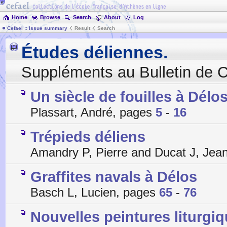
Home
Browse
Search
About
Log
Cefael :: Issue summary
Result
Search
Études déliennes.
Suppléments au Bulletin de 
Un siècle de fouilles à Délo
Plassart, André, pages
5
-
16
Trépieds déliens
Amandry P, Pierre and Ducat J, Jea
Graffites navals à Délos
Basch L, Lucien, pages
65
-
76
Nouvelles peintures liturgi