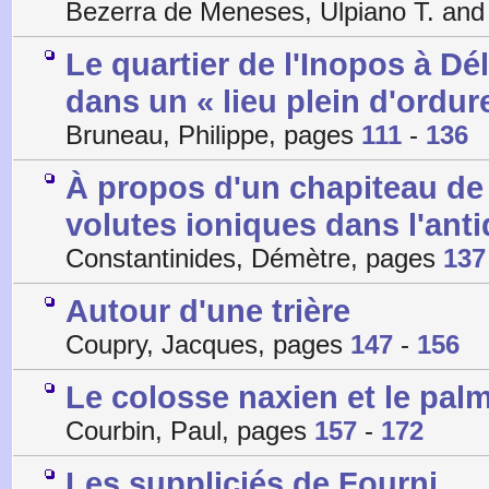
Bezerra de Meneses, Ulpiano T. and
Le quartier de l'Inopos à Dé
dans un « lieu plein d'ordur
Bruneau, Philippe, pages
111
-
136
À propos d'un chapiteau de 
volutes ioniques dans l'anti
Constantinides, Démètre, pages
137
Autour d'une trière
Coupry, Jacques, pages
147
-
156
Le colosse naxien et le palm
Courbin, Paul, pages
157
-
172
Les suppliciés de Fourni