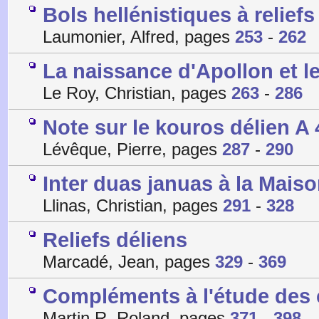
Bols hellénistiques à reliefs
Laumonier, Alfred, pages
253
-
262
La naissance d'Apollon et l
Le Roy, Christian, pages
263
-
286
Note sur le kouros délien A
Lévêque, Pierre, pages
287
-
290
Inter duas januas à la Mais
Llinas, Christian, pages
291
-
328
Reliefs déliens
Marcadé, Jean, pages
329
-
369
Compléments à l'étude des 
Martin R, Roland, pages
371
-
398