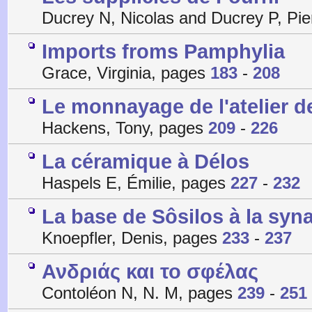
Ducrey N, Nicolas and Ducrey P, Pi
Imports froms Pamphylia
Grace, Virginia, pages
183
-
208
Le monnayage de l'atelier d
Hackens, Tony, pages
209
-
226
La céramique à Délos
Haspels E, Émilie, pages
227
-
232
La base de Sôsilos à la sy
Knoepfler, Denis, pages
233
-
237
Ανδριάς και το σφέλας
Contoléon N, N. M, pages
239
-
251