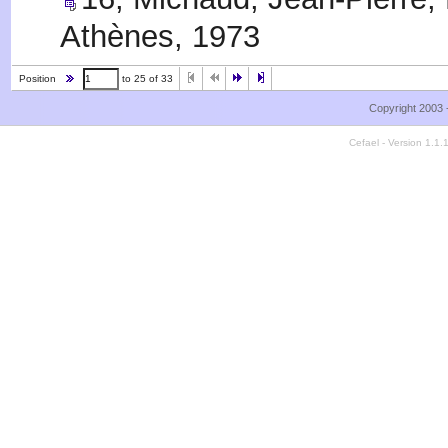
Athènes
,
1973
Position
to 25 of 33
Copyright 2003 
Cefael - Version 1.1.