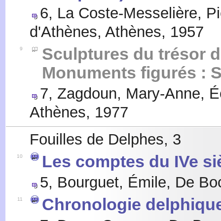
6
,
La Coste-Messelière, Pi
d'Athènes, Athènes
,
1957
Sculptures du trésor d
9
Monuments figurés : S
7
,
Zagdoun, Mary-Anne
,
É
Athènes
,
1977
Fouilles de Delphes, 3
Les comptes du IVe siè
10
5
,
Bourguet, Émile
,
De Boc
Chronologie delphique
11