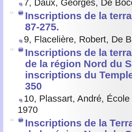
7
,
Daux, Georges
,
De Bocc
Inscriptions de la ter
12
87-275.
9
,
Flacelière, Robert
,
De B
Inscriptions de la terr
13
de la région Nord du S
inscriptions du Temple 
350
10
,
Plassart, André
,
École
1970
Inscriptions de la Ter
14