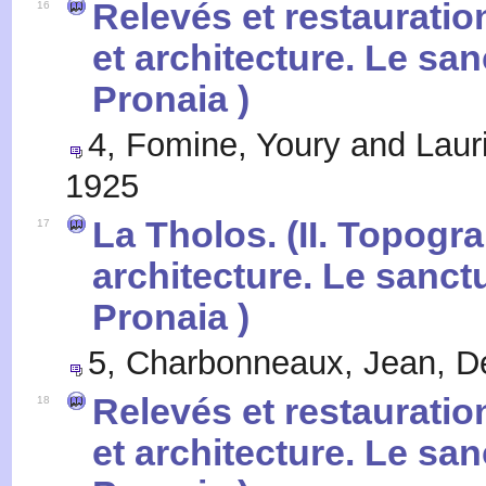
Relevés et restauration
16
et architecture. Le sa
Pronaia )
4
,
Fomine, Youry and Laur
1925
La Tholos. (II. Topogra
17
architecture. Le sanct
Pronaia )
5
,
Charbonneaux, Jean
,
D
Relevés et restauration
18
et architecture. Le sa