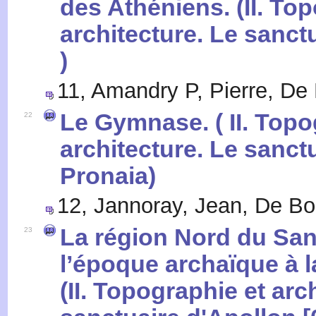
des Athéniens. (II. To
architecture. Le sanct
)
11
,
Amandry P, Pierre
,
De 
Le Gymnase. ( II. Topo
22
architecture. Le sanct
Pronaia)
12
,
Jannoray, Jean
,
De Bo
La région Nord du San
23
l’époque archaïque à l
(II. Topographie et arc