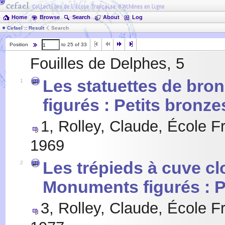
Home
Browse
Search
About
Log
Cefael :: Result
Search
Position
to 25 of 33
Fouilles de Delphes, 5
Les statuettes de bro
1
figurés : Petits bronz
1
,
Rolley, Claude
,
École F
1969
Les trépieds à cuve cl
2
Monuments figurés : P
3
,
Rolley, Claude
,
École F