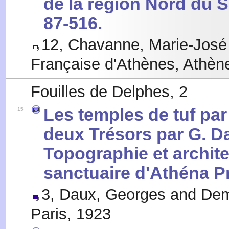
de la région Nord du S
87-516.
12
,
Chavanne, Marie-José 
Française d'Athènes, Athèn
Fouilles de Delphes, 2
Les temples de tuf pa
15
deux Trésors par G. Dau
Topographie et archite
sanctuaire d'Athéna P
3
,
Daux, Georges and Dem
Paris
,
1923