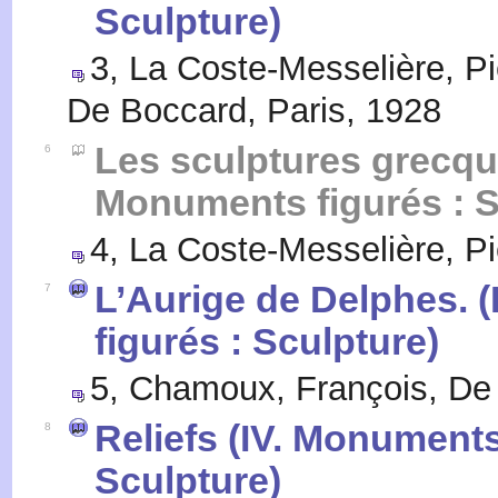
Sculpture)
3
,
La Coste-Messelière, Pi
De Boccard, Paris
,
1928
Les sculptures grecque
6
Monuments figurés : S
4
,
La Coste-Messelière, Pi
L’Aurige de Delphes. 
7
figurés : Sculpture)
5
,
Chamoux, François
,
De 
Reliefs (IV. Monuments
8
Sculpture)