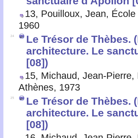
sanctuaire d'Apollon [0
13
,
Pouilloux, Jean
,
École
1960
Le Trésor de Thèbes. (
24
architecture. Le sanct
[08])
15
,
Michaud, Jean-Pierre
,
Athènes
,
1973
Le Trésor de Thèbes. (
25
architecture. Le sanct
[08])
16
,
Michaud, Jean-Pierre
,