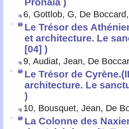
Pronaia )
6
,
Gottlob, G
,
De Boccard,
Le Trésor des Athénien
19
et architecture. Le sa
[04] )
9
,
Audiat, Jean
,
De Boccar
Le Trésor de Cyrène.(I
20
architecture. Le sanct
)
10
,
Bousquet, Jean
,
De Bo
La Colonne des Naxien
21