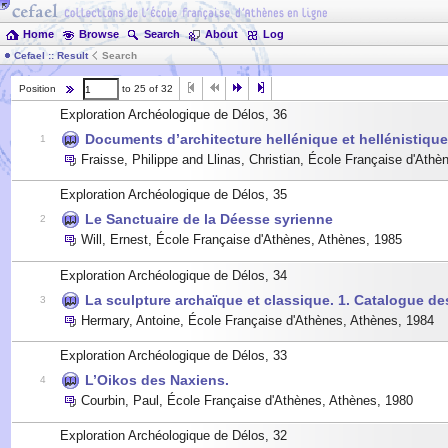
Home
Browse
Search
About
Log
Cefael :: Result
Search
Position
to 25 of 32
Exploration Archéologique de Délos, 36
Documents d’architecture hellénique et hellénistique
1
Fraisse, Philippe and Llinas, Christian
,
École Française d'Athè
Exploration Archéologique de Délos, 35
Le Sanctuaire de la Déesse syrienne
2
Will, Ernest
,
École Française d'Athènes, Athènes
,
1985
Exploration Archéologique de Délos, 34
La sculpture archaïque et classique. 1. Catalogue de
3
Hermary, Antoine
,
École Française d'Athènes, Athènes
,
1984
Exploration Archéologique de Délos, 33
L’Oikos des Naxiens.
4
Courbin, Paul
,
École Française d'Athènes, Athènes
,
1980
Exploration Archéologique de Délos, 32