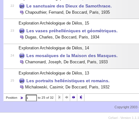
Le sanctuaire des Dieux de Samothrace.
22
Chapouthier, Fernand
,
De Boccard, Paris
,
1935
Exploration Archéologique de Délos, 15
Les vases préhelléniques et géométriques.
23
Dugas, Charles
,
De Boccard, Paris
,
1934
Exploration Archéologique de Délos, 14
Les mosaïques de la Maison des Masques.
24
Chamonard, Joseph
,
De Boccard, Paris
,
1933
Exploration Archéologique de Délos, 13
Les portraits hellénistiques et romains.
25
Michalowski, Casimir
,
De Boccard, Paris
,
1932
Position
to 25 of 32
Copyright 2003 
Cefael - Version 1.1.