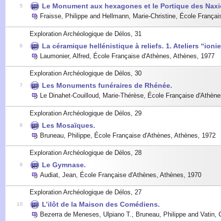
Le Monument aux hexagones et le Portique des Naxi
5
Fraisse, Philippe and Hellmann, Marie-Christine
,
École Françai
Exploration Archéologique de Délos, 31
La céramique hellénistique à reliefs. 1. Ateliers “ioni
6
Laumonier, Alfred
,
École Française d'Athènes, Athènes
,
1977
Exploration Archéologique de Délos, 30
Les Monuments funéraires de Rhénée.
7
Le Dinahet-Couilloud, Marie-Thérèse
,
École Française d'Athène
Exploration Archéologique de Délos, 29
Les Mosaïques.
8
Bruneau, Philippe
,
École Française d'Athènes, Athènes
,
1972
Exploration Archéologique de Délos, 28
Le Gymnase.
9
Audiat, Jean
,
École Française d'Athènes, Athènes
,
1970
Exploration Archéologique de Délos, 27
L’ilôt de la Maison des Comédiens.
10
Bezerra de Meneses, Ulpiano T., Bruneau, Philippe and Vatin, 