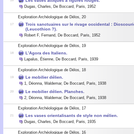
Les vases attiques à figures rouges.
16
Dugas, Charles
,
De Boccard, Paris
,
1952
Exploration Archéologique de Délos, 20
Trois sanctuaires sur le rivage occidental : Dioscou
17
(Leucothion ?).
Robert F, Fernand
,
De Boccard, Paris
,
1952
Exploration Archéologique de Délos, 19
L’Agora des Italiens.
18
Lapalus, Étienne
,
De Boccard, Paris
,
1939
Exploration Archéologique de Délos, 18
Le mobilier délien.
19
1
,
Déonna, Waldemar
,
De Boccard, Paris
,
1938
Le mobilier délien. Planches.
20
2
,
Déonna, Waldemar
,
De Boccard, Paris
,
1938
Exploration Archéologique de Délos, 17
Les vases orientalisants de style non mélien.
21
Dugas, Charles
,
De Boccard, Paris
,
1935
Exploration Archéologique de Délos, 16