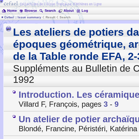
Home
Browse
Search
About
Log
Cefael :: Issue summary
Result
Search
Les ateliers de potiers 
époques géométrique, ar
de la Table ronde EFA, 2-
Suppléments au Bulletin de 
1992
Introduction. Les céramiqu
Villard F, François, pages
3
-
9
Un atelier de potier archaïq
Blondé, Francine, Péristéri, Katérin