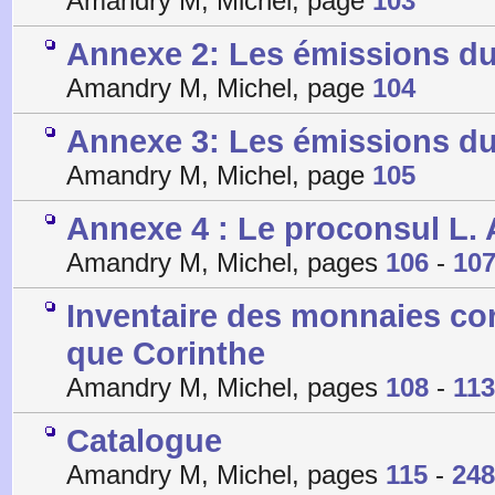
Amandry M, Michel, page
103
Annexe 2: Les émissions duo
Amandry M, Michel, page
104
Annexe 3: Les émissions d
Amandry M, Michel, page
105
Annexe 4 : Le proconsul L. 
Amandry M, Michel, pages
106
-
10
Inventaire des monnaies cor
que Corinthe
Amandry M, Michel, pages
108
-
113
Catalogue
Amandry M, Michel, pages
115
-
248