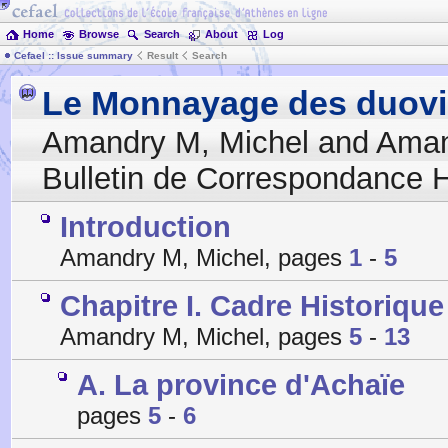
Home
Browse
Search
About
Log
Cefael :: Issue summary
Result
Search
Le Monnayage des duovir
Amandry M, Michel and Amand
Bulletin de Correspondance H
Introduction
Amandry M, Michel, pages
1
-
5
Chapitre I. Cadre Historique
Amandry M, Michel, pages
5
-
13
A. La province d'Achaïe
pages
5
-
6