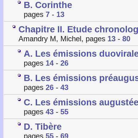
B. Corinthe
pages
7
-
13
Chapitre II. Etude chronolo
Amandry M, Michel, pages
13
-
80
A. Les émissions duoviral
pages
14
-
26
B. Les émissions préaugu
pages
26
-
43
C. Les émissions augusté
pages
43
-
55
D. Tibère
pages
55
-
69