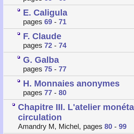
E. Caligula
pages
69
-
71
F. Claude
pages
72
-
74
G. Galba
pages
75
-
77
H. Monnaies anonymes
pages
77
-
80
Chapitre III. L'atelier monét
circulation
Amandry M, Michel, pages
80
-
99