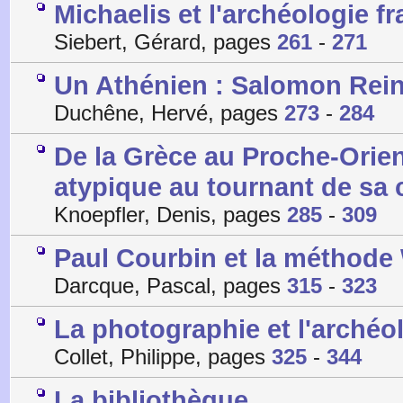
Michaelis et l'archéologie f
Siebert, Gérard, pages
261
-
271
Un Athénien : Salomon Rei
Duchêne, Hervé, pages
273
-
284
De la Grèce au Proche-Orien
atypique au tournant de sa c
Knoepfler, Denis, pages
285
-
309
Paul Courbin et la méthode
Darcque, Pascal, pages
315
-
323
La photographie et l'archéo
Collet, Philippe, pages
325
-
344
La bibliothèque