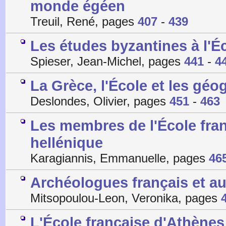
monde égéen
Treuil, René, pages
407
-
439
Les études byzantines à l'É
Spieser, Jean-Michel, pages
441
-
4
La Grèce, l'École et les gé
Deslondes, Olivier, pages
451
-
463
Les membres de l'École fran
hellénique
Karagiannis, Emmanuelle, pages
46
Archéologues français et au
Mitsopoulou-Leon, Veronika, pages
L'École française d'Athènes 