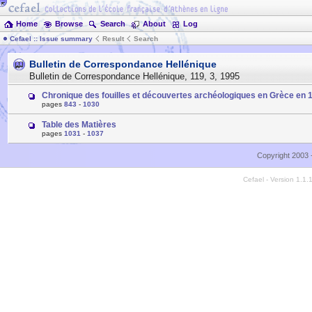
Home
Browse
Search
About
Log
Cefael :: Issue summary
Result
Search
Bulletin de Correspondance Hellénique
Bulletin de Correspondance Hellénique
,
119
,
3
,
1995
Chronique des fouilles et découvertes archéologiques en Grèce en 
pages
843
-
1030
Table des Matières
pages
1031
-
1037
Copyright 2003 
Cefael - Version 1.1.