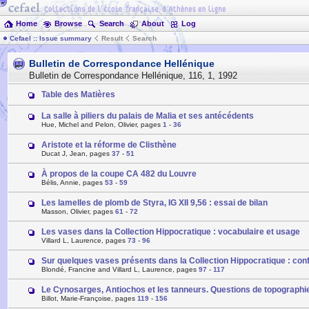
Home
Browse
Search
About
Log
Cefael :: Issue summary
Result
Search
Bulletin de Correspondance Hellénique
Bulletin de Correspondance Hellénique
,
116
,
1
,
1992
Table des Matières
La salle à piliers du palais de Malia et ses antécédents
Hue, Michel and Pelon, Olivier, pages
1
-
36
Aristote et la réforme de Clisthène
Ducat J, Jean, pages
37
-
51
À propos de la coupe CA 482 du Louvre
Bélis, Annie, pages
53
-
59
Les lamelles de plomb de Styra, IG XII 9,56 : essai de bilan
Masson, Olivier, pages
61
-
72
Les vases dans la Collection Hippocratique : vocabulaire et usage
Villard L, Laurence, pages
73
-
96
Sur quelques vases présents dans la Collection Hippocratique : conf
Blondé, Francine and Villard L, Laurence, pages
97
-
117
Le Cynosarges, Antiochos et les tanneurs. Questions de topographi
Billot, Marie-Françoise, pages
119
-
156