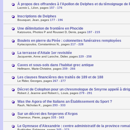
À propos des offrandes à l'Apollon de Delphes et du témoignage de P
Lacroix L, Léon, pages
157
-
176
Inscriptions de Delphes
Bousquet, Jean, pages
177
-
196
Une délimitation de frontière en Phocide
Katzouros, Photios P and Rousset D, Denis, pages
197
-
215
Boulets en pierre du Pirée : colonnettes funéraires remployées
Kyriacopoulos, Constantinos N., pages
217
-
228
La terrasse d'Attale 1er revisitée
Jacquemin, Anne and Laroche, Didier, pages
229
-
258
Caves et sous-sols dans l'habitat grec antique
Hellmann, Marie-Christine, pages
259
-
266
Les clauses financières des traités de 189 et de 188
Le Rider, Georges, pages
267
-
277
Décret de Colophon pour un chresmologue de Smyrne appelé à dirige
Robert J, Jeanne and Robert L, Louis, pages
279
-
291
Was the Agora of the Italians an Établissement du Sport ?
Rauh, Nicholas K., pages
293
-
333
Sur un décret des forgerons d'Argos
Charneux, Pierre, pages
335
-
343
Le Gymnase d'Alexandrie : centre administratif de la province roma
Burkhalter, Fabienne, pages
345
-
373