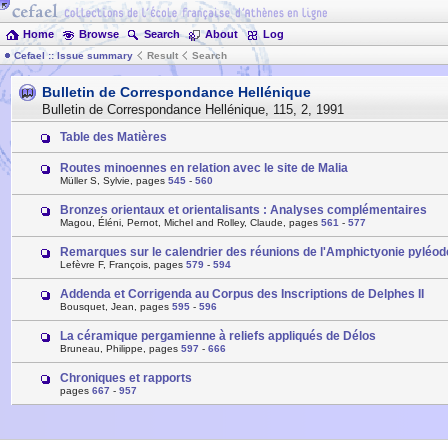
Home
Browse
Search
About
Log
Cefael :: Issue summary
Result
Search
Bulletin de Correspondance Hellénique
Bulletin de Correspondance Hellénique
,
115
,
2
,
1991
Table des Matières
Routes minoennes en relation avec le site de Malia
Müller S, Sylvie, pages
545
-
560
Bronzes orientaux et orientalisants : Analyses complémentaires
Magou, Éléni, Pernot, Michel and Rolley, Claude, pages
561
-
577
Remarques sur le calendrier des réunions de l'Amphictyonie pyléod
Lefèvre F, François, pages
579
-
594
Addenda et Corrigenda au Corpus des Inscriptions de Delphes II
Bousquet, Jean, pages
595
-
596
La céramique pergamienne à reliefs appliqués de Délos
Bruneau, Philippe, pages
597
-
666
Chroniques et rapports
pages
667
-
957