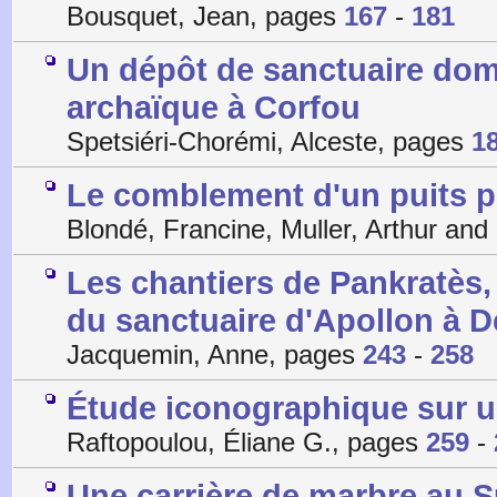
Bousquet, Jean, pages
167
-
181
Un dépôt de sanctuaire dome
archaïque à Corfou
Spetsiéri-Chorémi, Alceste, pages
1
Le comblement d'un puits p
Blondé, Francine, Muller, Arthur an
Les chantiers de Pankratès,
du sanctuaire d'Apollon à 
Jacquemin, Anne, pages
243
-
258
Étude iconographique sur u
Raftopoulou, Éliane G., pages
259
-
Une carrière de marbre au 