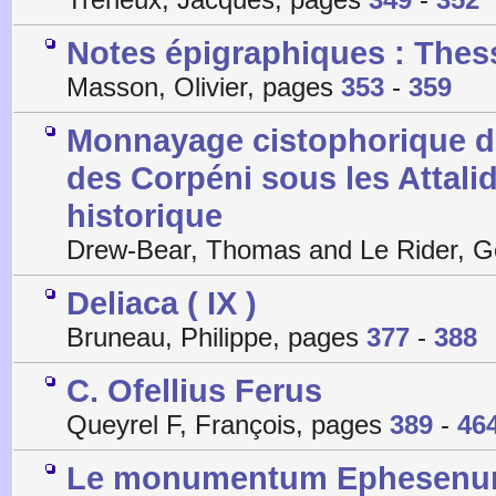
Notes épigraphiques : Thess
Masson, Olivier, pages
353
-
359
Monnayage cistophorique d
des Corpéni sous les Attali
historique
Drew-Bear, Thomas and Le Rider, 
Deliaca ( IX )
Bruneau, Philippe, pages
377
-
388
C. Ofellius Ferus
Queyrel F, François, pages
389
-
46
Le monumentum Ephesenum 