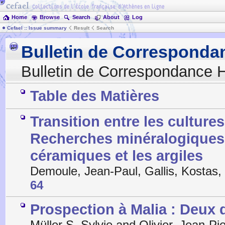
Home
Browse
Search
About
Log
Cefael :: Issue summary
Result
Search
Bulletin de Corresponda
Bulletin de Correspondance H
Table des Matières
Transition entre les culture
Recherches minéralogiques,
céramiques et les argiles
Demoule, Jean-Paul, Gallis, Kostas,
64
Prospection à Malia : Deux
Müller S, Sylvie and Olivier, Jean-P