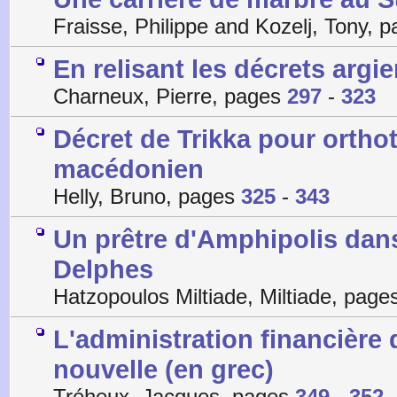
Fraisse, Philippe and Kozelj, Tony, 
En relisant les décrets argien
Charneux, Pierre, pages
297
-
323
Décret de Trikka pour orthot
macédonien
Helly, Bruno, pages
325
-
343
Un prêtre d'Amphipolis dans
Delphes
Hatzopoulos Miltiade, Miltiade, pag
L'administration financière d
nouvelle (en grec)
Tréheux, Jacques, pages
349
-
352