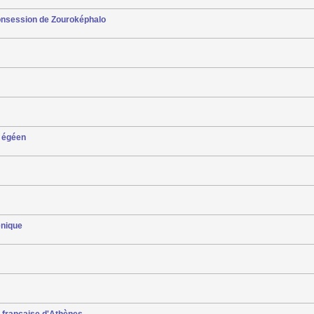
consession de Zouroképhalo
e égéen
énique
e française d'Athènes