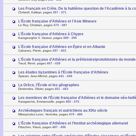
Les Français en Crète. De la huitième question de l'Académie à la 
Christofi, Kalliopi, pages
357
-
371
L'École française d'Athènes et l'Asie Mineure
Le Roy, Christian, pages
373
-
387
L'École française d'Athènes à Chypre
Karageorghis V, Vassos, pages
389
-
395
L'École française d'Athènes en Épire et en Albanie
Cabanes, Pierre, pages
397
-
403
L'École française d'Athènes et la préhistoire/protohistoire du mond
Treuil, René, pages
407
-
439
Les études byzantines à l'École française d'Athènes
Spieser, Jean-Michel, pages
441
-
449
La Grèce, l'École et les géographes
Deslondes, Olivier, pages
451
-
463
Les membres de l'École française d'Athènes et le domaine néo-hell
Karagiannis, Emmanuelle, pages
465
-
475
Archéologues français et autrichiens au XIXe siècle
Mitsopoulou-Leon, Veronika, pages
479
-
486
L'École française d'Athènes et l'Institut archéologique allemand
Fittschen, Klaus, pages
487
-
496
Les relations entre l'École américaine d'Études classiques et l'Écol