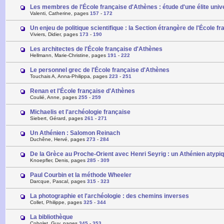
Les membres de l'École française d'Athènes : étude d'une élite univ
Valenti, Catherine, pages
157
-
172
Un enjeu de politique scientifique : la Section étrangère de l'École 
Viviers, Didier, pages
173
-
190
Les architectes de l'École française d'Athènes
Hellmann, Marie-Christine, pages
191
-
222
Le personnel grec de l'École française d'Athènes
Touchais A, Anna-Philippa, pages
223
-
251
Renan et l'École française d'Athènes
Coulié, Anne, pages
255
-
259
Michaelis et l'archéologie française
Siebert, Gérard, pages
261
-
271
Un Athénien : Salomon Reinach
Duchêne, Hervé, pages
273
-
284
De la Grèce au Proche-Orient avec Henri Seyrig : un Athénien atypiq
Knoepfler, Denis, pages
285
-
309
Paul Courbin et la méthode Wheeler
Darcque, Pascal, pages
315
-
323
La photographie et l'archéologie : des chemins inverses
Collet, Philippe, pages
325
-
344
La bibliothèque
Cobolet, Guy, pages
345
-
353