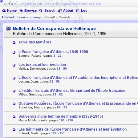
Home
Browse
Search
About
Log
Cefael :: Issue summary
Result
Search
Bulletin de Correspondance Hellénique
Bulletin de Correspondance Hellénique
,
120
,
1
,
1996
Table des Matières
L'École française d'Athènes, 1846-1996
Étienne, Roland, pages
3
-
22
Les textes et leur évolution
Mulliez, Dominique, pages
23
-
50
L'École française d'Athènes et l'Académie des Inscriptions et Belles
Leclant, Jean, pages
51
-
58
L'Institut français d'Athènes, fils spirituel de l'École française
Milliex, Georges, pages
69
-
82
Gustave Fougères, l'École française d'Athènes et la propagande en
Stavrinou, Miranda, pages
83
-
99
Souvenirs d'une femme de membre (1939-1945)
Martin M, Marguerite, pages
101
-
126
Les bâtiments de l'École française d'Athènes et leur évolution
Schmid, Martin, pages
127
-
151