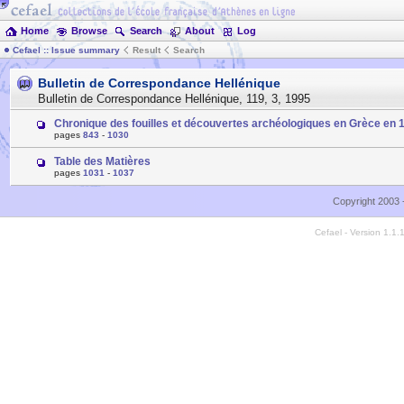
Home
Browse
Search
About
Log
Cefael :: Issue summary
Result
Search
Bulletin de Correspondance Hellénique
Bulletin de Correspondance Hellénique
,
119
,
3
,
1995
Chronique des fouilles et découvertes archéologiques en Grèce en 
pages
843
-
1030
Table des Matières
pages
1031
-
1037
Copyright 2003 
Cefael - Version 1.1.