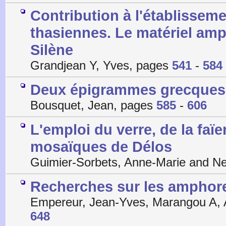
Contribution à l'établissem
thasiennes. Le matériel amp
Silène
Grandjean Y, Yves, pages
541
-
584
Deux épigrammes grecques 
Bousquet, Jean, pages
585
-
606
L'emploi du verre, de la faïe
mosaïques de Délos
Guimier-Sorbets, Anne-Marie and N
Recherches sur les amphores 
Empereur, Jean-Yves, Marangou A, 
648