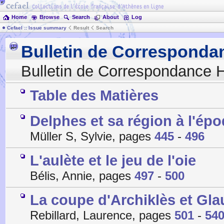
Home
Browse
Search
About
Log
Cefael :: Issue summary
Result
Search
Bulletin de Corresponda
Bulletin de Correspondance H
Table des Matières
Delphes et sa région à l'é
Müller S, Sylvie, pages
445
-
496
L'aulète et le jeu de l'oie
Bélis, Annie, pages
497
-
500
La coupe d'Archiklès et Glau
Rebillard, Laurence, pages
501
-
54