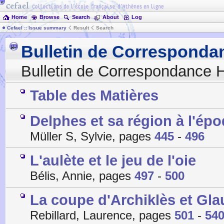
Home
Browse
Search
About
Log
Cefael :: Issue summary
Result
Search
Bulletin de Corresponda
Bulletin de Correspondance H
Table des Matières
Delphes et sa région à l'é
Müller S, Sylvie, pages
445
-
496
L'aulète et le jeu de l'oie
Bélis, Annie, pages
497
-
500
La coupe d'Archiklès et Glau
Rebillard, Laurence, pages
501
-
54