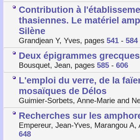
Contribution à l'établissem
thasiennes. Le matériel amp
Silène
Grandjean Y, Yves, pages
541
-
584
Deux épigrammes grecques 
Bousquet, Jean, pages
585
-
606
L'emploi du verre, de la faïe
mosaïques de Délos
Guimier-Sorbets, Anne-Marie and N
Recherches sur les amphores 
Empereur, Jean-Yves, Marangou A, 
648