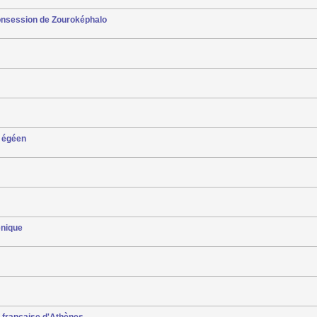
consession de Zouroképhalo
e égéen
énique
e française d'Athènes