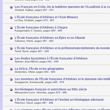
Les Français en Crète. De la huitième question de l'Académie à la 
Christofi, Kalliopi, pages
357
-
371
L'École française d'Athènes et l'Asie Mineure
Le Roy, Christian, pages
373
-
387
L'École française d'Athènes à Chypre
Karageorghis V, Vassos, pages
389
-
395
L'École française d'Athènes en Épire et en Albanie
Cabanes, Pierre, pages
397
-
403
L'École française d'Athènes et la préhistoire/protohistoire du mond
Treuil, René, pages
407
-
439
Les études byzantines à l'École française d'Athènes
Spieser, Jean-Michel, pages
441
-
449
La Grèce, l'École et les géographes
Deslondes, Olivier, pages
451
-
463
Les membres de l'École française d'Athènes et le domaine néo-hell
Karagiannis, Emmanuelle, pages
465
-
475
Archéologues français et autrichiens au XIXe siècle
Mitsopoulou-Leon, Veronika, pages
479
-
486
L'École française d'Athènes et l'Institut archéologique allemand
Fittschen, Klaus, pages
487
-
496
Les relations entre l'École américaine d'Études classiques et l'Écol