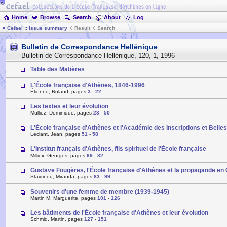
Home
Browse
Search
About
Log
Cefael :: Issue summary
Result
Search
Bulletin de Correspondance Hellénique
Bulletin de Correspondance Hellénique
,
120
,
1
,
1996
Table des Matières
L'École française d'Athènes, 1846-1996
Étienne, Roland, pages
3
-
22
Les textes et leur évolution
Mulliez, Dominique, pages
23
-
50
L'École française d'Athènes et l'Académie des Inscriptions et Belles
Leclant, Jean, pages
51
-
58
L'Institut français d'Athènes, fils spirituel de l'École française
Milliex, Georges, pages
69
-
82
Gustave Fougères, l'École française d'Athènes et la propagande en
Stavrinou, Miranda, pages
83
-
99
Souvenirs d'une femme de membre (1939-1945)
Martin M, Marguerite, pages
101
-
126
Les bâtiments de l'École française d'Athènes et leur évolution
Schmid, Martin, pages
127
-
151