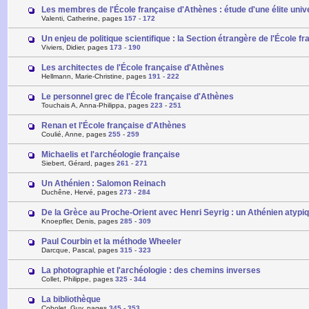
Les membres de l'École française d'Athènes : étude d'une élite univ
Valenti, Catherine, pages
157
-
172
Un enjeu de politique scientifique : la Section étrangère de l'École 
Viviers, Didier, pages
173
-
190
Les architectes de l'École française d'Athènes
Hellmann, Marie-Christine, pages
191
-
222
Le personnel grec de l'École française d'Athènes
Touchais A, Anna-Philippa, pages
223
-
251
Renan et l'École française d'Athènes
Coulié, Anne, pages
255
-
259
Michaelis et l'archéologie française
Siebert, Gérard, pages
261
-
271
Un Athénien : Salomon Reinach
Duchêne, Hervé, pages
273
-
284
De la Grèce au Proche-Orient avec Henri Seyrig : un Athénien atypiq
Knoepfler, Denis, pages
285
-
309
Paul Courbin et la méthode Wheeler
Darcque, Pascal, pages
315
-
323
La photographie et l'archéologie : des chemins inverses
Collet, Philippe, pages
325
-
344
La bibliothèque
Cobolet, Guy, pages
345
-
353