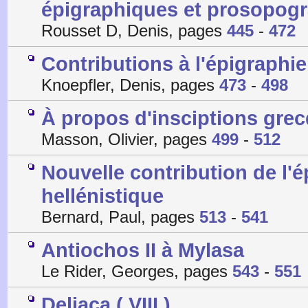
épigraphiques et prosopog
Rousset D, Denis, pages
445
-
472
Contributions à l'épigraphie
Knoepfler, Denis, pages
473
-
498
À propos d'insciptions gre
Masson, Olivier, pages
499
-
512
Nouvelle contribution de l'é
hellénistique
Bernard, Paul, pages
513
-
541
Antiochos II à Mylasa
Le Rider, Georges, pages
543
-
551
Deliaca ( VIII )