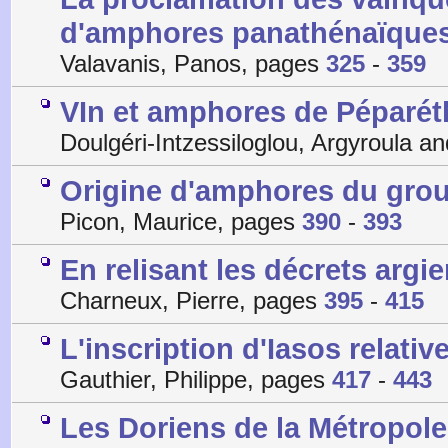
d'amphores panathénaïques
Valavanis, Panos, pages
325
-
359
VIn et amphores de Péparéth
Doulgéri-Intzessiloglou, Argyroula 
Origine d'amphores du group
Picon, Maurice, pages
390
-
393
En relisant les décrets argi
Charneux, Pierre, pages
395
-
415
L'inscription d'Iasos relative
Gauthier, Philippe, pages
417
-
443
Les Doriens de la Métropo