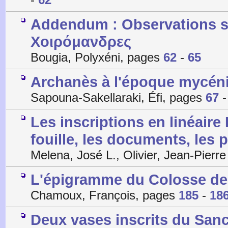
Addendum : Observations s
Χοιρόμανδρες
Bougia, Polyxéni, pages
62
-
65
Archanès à l'époque mycén
Sapouna-Sakellaraki, Éfi, pages
67
Les inscriptions en linéaire
fouille, les documents, les p
Melena, José L., Olivier, Jean-Pierr
L'épigramme du Colosse de
Chamoux, François, pages
185
-
18
Deux vases inscrits du San