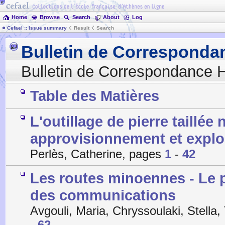
Home
Browse
Search
About
Log
Cefael :: Issue summary
Result
Search
Bulletin de Corresponda
Bulletin de Correspondance H
Table des Matières
L'outillage de pierre taillée
approvisionnement et explo
Perlès, Catherine, pages
1
-
42
Les routes minoennes - Le 
des communications
Avgouli, Maria, Chryssoulaki, Stella
-
62