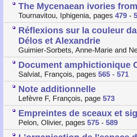
The Mycenaean ivories from
Tournavitou, Iphigenia, pages
479
-
Réflexions sur la couleur d
Délos et Alexandrie
Guimier-Sorbets, Anne-Marie and N
Document amphictionique CID
Salviat, François, pages
565
-
571
Note additionnelle
Lefèvre F, François, page
573
Empreintes de sceaux et sig
Pelon, Olivier, pages
575
-
589