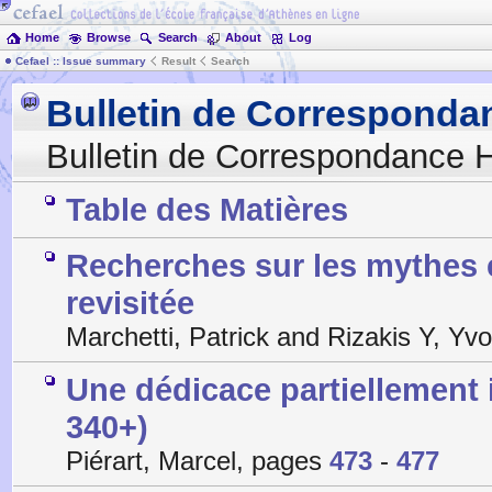
Home
Browse
Search
About
Log
Cefael :: Issue summary
Result
Search
Bulletin de Corresponda
Bulletin de Correspondance H
Table des Matières
Recherches sur les mythes e
revisitée
Marchetti, Patrick and Rizakis Y, Y
Une dédicace partiellement 
340+)
Piérart, Marcel, pages
473
-
477