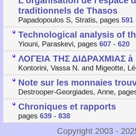
L'organisation de l'espace d
traditionnels de Thasos
Papadopoulos S, Stratis, pages
591
Technological analysis of th
Yiouni, Paraskevi, pages
607
-
620
ΛΟΓΕΙΑ ΤΗΣ ΔΙΔΡΑΧΜΙΑΣ à
Kontorini, Vassa N. and Migeotte, L
Note sur les monnaies trouv
Destrooper-Georgiades, Anne, pag
Chroniques et rapports
pages
639
-
838
Copyright 2003 - 20