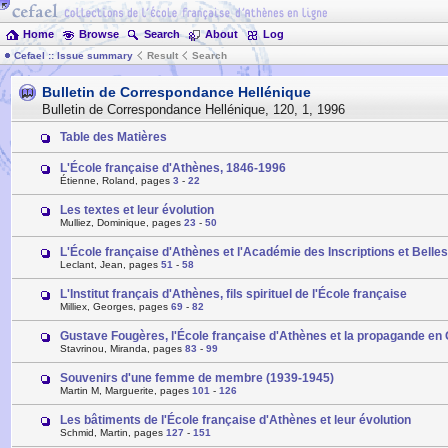
Home
Browse
Search
About
Log
Cefael :: Issue summary
Result
Search
Bulletin de Correspondance Hellénique
Bulletin de Correspondance Hellénique
,
120
,
1
,
1996
Table des Matières
L'École française d'Athènes, 1846-1996
Étienne, Roland, pages
3
-
22
Les textes et leur évolution
Mulliez, Dominique, pages
23
-
50
L'École française d'Athènes et l'Académie des Inscriptions et Belles
Leclant, Jean, pages
51
-
58
L'Institut français d'Athènes, fils spirituel de l'École française
Milliex, Georges, pages
69
-
82
Gustave Fougères, l'École française d'Athènes et la propagande en
Stavrinou, Miranda, pages
83
-
99
Souvenirs d'une femme de membre (1939-1945)
Martin M, Marguerite, pages
101
-
126
Les bâtiments de l'École française d'Athènes et leur évolution
Schmid, Martin, pages
127
-
151