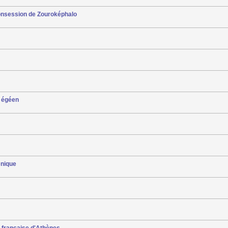
consession de Zouroképhalo
e égéen
énique
e française d'Athènes