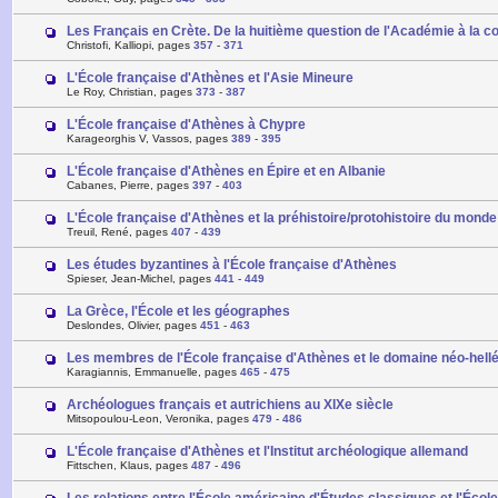
Les Français en Crète. De la huitième question de l'Académie à la 
Christofi, Kalliopi, pages
357
-
371
L'École française d'Athènes et l'Asie Mineure
Le Roy, Christian, pages
373
-
387
L'École française d'Athènes à Chypre
Karageorghis V, Vassos, pages
389
-
395
L'École française d'Athènes en Épire et en Albanie
Cabanes, Pierre, pages
397
-
403
L'École française d'Athènes et la préhistoire/protohistoire du mond
Treuil, René, pages
407
-
439
Les études byzantines à l'École française d'Athènes
Spieser, Jean-Michel, pages
441
-
449
La Grèce, l'École et les géographes
Deslondes, Olivier, pages
451
-
463
Les membres de l'École française d'Athènes et le domaine néo-hell
Karagiannis, Emmanuelle, pages
465
-
475
Archéologues français et autrichiens au XIXe siècle
Mitsopoulou-Leon, Veronika, pages
479
-
486
L'École française d'Athènes et l'Institut archéologique allemand
Fittschen, Klaus, pages
487
-
496
Les relations entre l'École américaine d'Études classiques et l'Écol