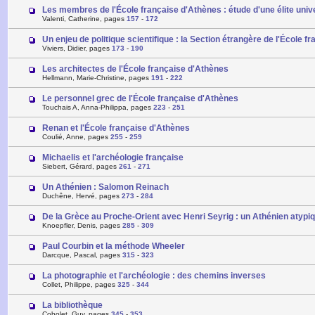
Les membres de l'École française d'Athènes : étude d'une élite univ
Valenti, Catherine, pages
157
-
172
Un enjeu de politique scientifique : la Section étrangère de l'École 
Viviers, Didier, pages
173
-
190
Les architectes de l'École française d'Athènes
Hellmann, Marie-Christine, pages
191
-
222
Le personnel grec de l'École française d'Athènes
Touchais A, Anna-Philippa, pages
223
-
251
Renan et l'École française d'Athènes
Coulié, Anne, pages
255
-
259
Michaelis et l'archéologie française
Siebert, Gérard, pages
261
-
271
Un Athénien : Salomon Reinach
Duchêne, Hervé, pages
273
-
284
De la Grèce au Proche-Orient avec Henri Seyrig : un Athénien atypiq
Knoepfler, Denis, pages
285
-
309
Paul Courbin et la méthode Wheeler
Darcque, Pascal, pages
315
-
323
La photographie et l'archéologie : des chemins inverses
Collet, Philippe, pages
325
-
344
La bibliothèque
Cobolet, Guy, pages
345
-
353