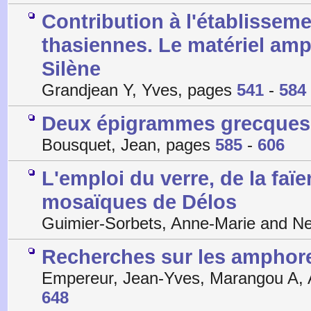
Contribution à l'établissem
thasiennes. Le matériel amp
Silène
Grandjean Y, Yves, pages
541
-
584
Deux épigrammes grecques 
Bousquet, Jean, pages
585
-
606
L'emploi du verre, de la faïe
mosaïques de Délos
Guimier-Sorbets, Anne-Marie and N
Recherches sur les amphores 
Empereur, Jean-Yves, Marangou A, 
648