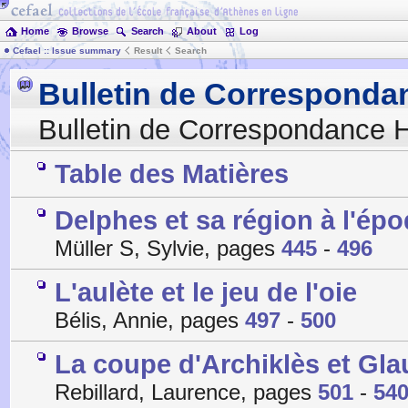
Home
Browse
Search
About
Log
Cefael :: Issue summary
Result
Search
Bulletin de Corresponda
Bulletin de Correspondance H
Table des Matières
Delphes et sa région à l'é
Müller S, Sylvie, pages
445
-
496
L'aulète et le jeu de l'oie
Bélis, Annie, pages
497
-
500
La coupe d'Archiklès et Glau
Rebillard, Laurence, pages
501
-
54