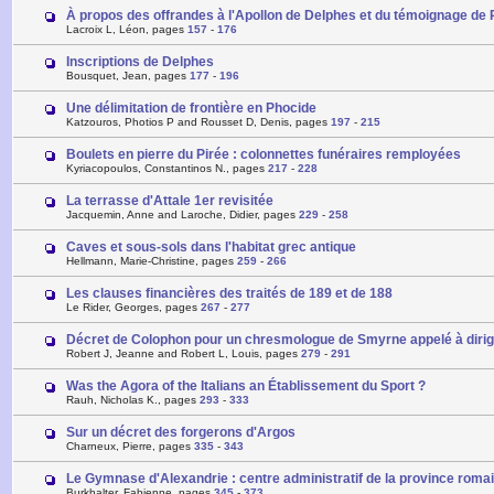
À propos des offrandes à l'Apollon de Delphes et du témoignage de P
Lacroix L, Léon, pages
157
-
176
Inscriptions de Delphes
Bousquet, Jean, pages
177
-
196
Une délimitation de frontière en Phocide
Katzouros, Photios P and Rousset D, Denis, pages
197
-
215
Boulets en pierre du Pirée : colonnettes funéraires remployées
Kyriacopoulos, Constantinos N., pages
217
-
228
La terrasse d'Attale 1er revisitée
Jacquemin, Anne and Laroche, Didier, pages
229
-
258
Caves et sous-sols dans l'habitat grec antique
Hellmann, Marie-Christine, pages
259
-
266
Les clauses financières des traités de 189 et de 188
Le Rider, Georges, pages
267
-
277
Décret de Colophon pour un chresmologue de Smyrne appelé à dirige
Robert J, Jeanne and Robert L, Louis, pages
279
-
291
Was the Agora of the Italians an Établissement du Sport ?
Rauh, Nicholas K., pages
293
-
333
Sur un décret des forgerons d'Argos
Charneux, Pierre, pages
335
-
343
Le Gymnase d'Alexandrie : centre administratif de la province roma
Burkhalter, Fabienne, pages
345
-
373