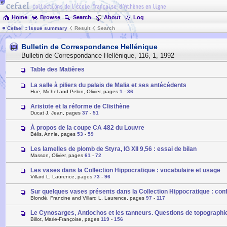
Home
Browse
Search
About
Log
Cefael :: Issue summary
Result
Search
Bulletin de Correspondance Hellénique
Bulletin de Correspondance Hellénique
,
116
,
1
,
1992
Table des Matières
La salle à piliers du palais de Malia et ses antécédents
Hue, Michel and Pelon, Olivier, pages
1
-
36
Aristote et la réforme de Clisthène
Ducat J, Jean, pages
37
-
51
À propos de la coupe CA 482 du Louvre
Bélis, Annie, pages
53
-
59
Les lamelles de plomb de Styra, IG XII 9,56 : essai de bilan
Masson, Olivier, pages
61
-
72
Les vases dans la Collection Hippocratique : vocabulaire et usage
Villard L, Laurence, pages
73
-
96
Sur quelques vases présents dans la Collection Hippocratique : conf
Blondé, Francine and Villard L, Laurence, pages
97
-
117
Le Cynosarges, Antiochos et les tanneurs. Questions de topographi
Billot, Marie-Françoise, pages
119
-
156