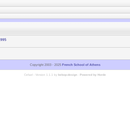
1995
Copyright 2003 - 2025
French School of Athens
Cefael - Version 1.1.1 by
bebop-design
-
Powered by Horde