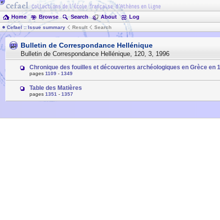
Home
Browse
Search
About
Log
Cefael :: Issue summary
Result
Search
Bulletin de Correspondance Hellénique
Bulletin de Correspondance Hellénique
,
120
,
3
,
1996
Chronique des fouilles et découvertes archéologiques en Grèce en 
pages
1109
-
1349
Table des Matières
pages
1351
-
1357