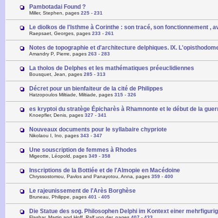
Pambotadai Found ?
Miller, Stephen, pages
225
-
231
Le diolkos de l'Isthme à Corinthe : son tracé, son fonctionnement 
Raepsaet, Georges, pages
233
-
261
Notes de topographie et d'architecture delphiques. IX. L'opisthodom
Amandry P, Pierre, pages
263
-
283
La tholos de Delphes et les mathématiques préeuclidiennes
Bousquet, Jean, pages
285
-
313
Décret pour un bienfaiteur de la cité de Philippes
Hatzopoulos Miltiade, Miltiade, pages
315
-
326
es kryptoi du stratège Épicharès à Rhamnonte et le début de la gu
Knoepfler, Denis, pages
327
-
341
Nouveaux documents pour le syllabaire chypriote
Nikolaou I, Ino, pages
343
-
347
Une souscription de femmes à Rhodes
Migeotte, Léopold, pages
349
-
358
Inscriptions de la Bottiée et de l'Almopie en Macédoine
Chryssostomou, Pavlos and Panayotou, Anna, pages
359
-
400
Le rajeunissement de l'Arès Borghèse
Bruneau, Philippe, pages
401
-
405
Die Statue des sog. Philosophen Delphi im Kontext einer mehrfigurig
Flashar, Martin and Hoff, Ralf von der, pages
407
-
433