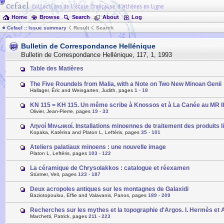
Home
Browse
Search
About
Log
Cefael :: Issue summary
Result
Search
Bulletin de Correspondance Hellénique
Bulletin de Correspondance Hellénique
,
117
,
1
,
1993
Table des Matières
The Five Roundels from Malia, with a Note on Two New Minoan Genii
Hallager, Éric and Weingarten, Judith, pages
1
-
18
KN 115 = KH 115. Un même scribe à Knossos et à La Canée au MR III
Olivier, Jean-Pierre, pages
19
-
33
Ληνοί Μινωικοί. Installations minoennes de traitement des produits l
Kopaka, Katérina and Platon L, Leftéris, pages
35
-
101
Ateliers palatiaux minoens : une nouvelle image
Platon L, Leftéris, pages
103
-
122
La céramique de Chrysolakkos : catalogue et réexamen
Stürmer, Veit, pages
123
-
187
Deux acropoles antiques sur les montagnes de Galaxidi
Baziotopoulou, Effie and Valavanis, Panos, pages
189
-
209
Recherches sur les mythes et la topographie d'Argos. I. Hermès et 
Marchetti, Patrick, pages
211
-
223