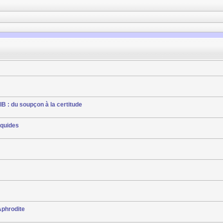
B : du soupçon à la certitude
iquides
Aphrodite