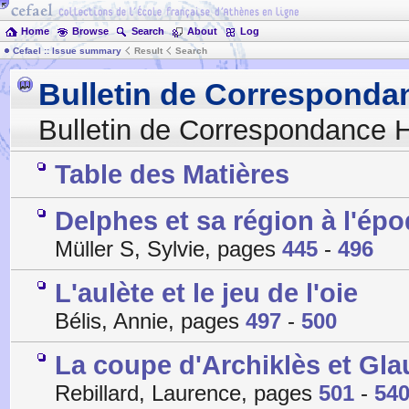
Home
Browse
Search
About
Log
Cefael :: Issue summary
Result
Search
Bulletin de Corresponda
Bulletin de Correspondance H
Table des Matières
Delphes et sa région à l'é
Müller S, Sylvie, pages
445
-
496
L'aulète et le jeu de l'oie
Bélis, Annie, pages
497
-
500
La coupe d'Archiklès et Glau
Rebillard, Laurence, pages
501
-
54