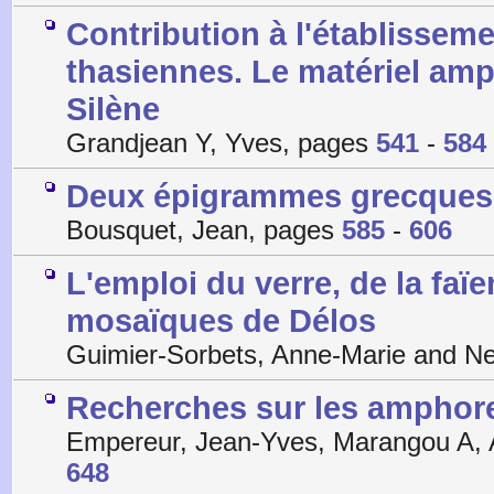
Contribution à l'établissem
thasiennes. Le matériel amp
Silène
Grandjean Y, Yves, pages
541
-
584
Deux épigrammes grecques 
Bousquet, Jean, pages
585
-
606
L'emploi du verre, de la faïe
mosaïques de Délos
Guimier-Sorbets, Anne-Marie and N
Recherches sur les amphores 
Empereur, Jean-Yves, Marangou A, 
648