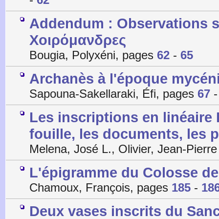
Addendum : Observations s
Χοιρόμανδρες
Bougia, Polyxéni, pages
62
-
65
Archanès à l'époque mycén
Sapouna-Sakellaraki, Éfi, pages
67
Les inscriptions en linéaire
fouille, les documents, les p
Melena, José L., Olivier, Jean-Pierr
L'épigramme du Colosse de
Chamoux, François, pages
185
-
18
Deux vases inscrits du San