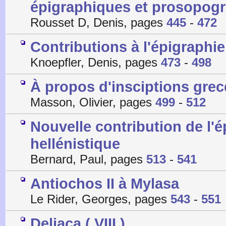
épigraphiques et prosopog
Rousset D, Denis, pages
445
-
472
Contributions à l'épigraphie
Knoepfler, Denis, pages
473
-
498
À propos d'insciptions gre
Masson, Olivier, pages
499
-
512
Nouvelle contribution de l'é
hellénistique
Bernard, Paul, pages
513
-
541
Antiochos II à Mylasa
Le Rider, Georges, pages
543
-
551
Deliaca ( VIII )