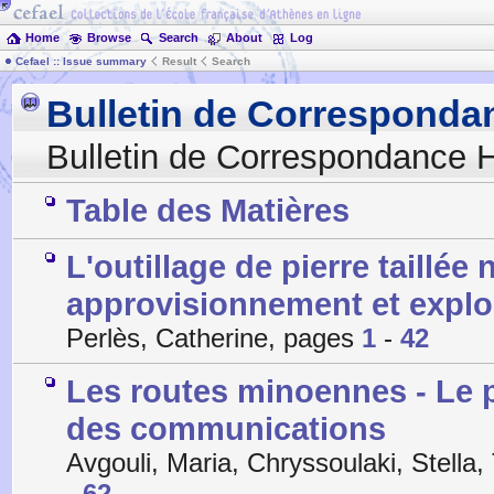
Home
Browse
Search
About
Log
Cefael :: Issue summary
Result
Search
Bulletin de Corresponda
Bulletin de Correspondance H
Table des Matières
L'outillage de pierre taillée
approvisionnement et explo
Perlès, Catherine, pages
1
-
42
Les routes minoennes - Le 
des communications
Avgouli, Maria, Chryssoulaki, Stella
-
62