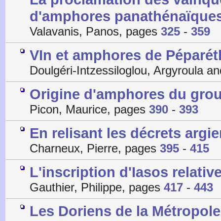
d'amphores panathénaïques
Valavanis, Panos, pages
325
-
359
VIn et amphores de Péparéth
Doulgéri-Intzessiloglou, Argyroula 
Origine d'amphores du group
Picon, Maurice, pages
390
-
393
En relisant les décrets argi
Charneux, Pierre, pages
395
-
415
L'inscription d'Iasos relative
Gauthier, Philippe, pages
417
-
443
Les Doriens de la Métropo