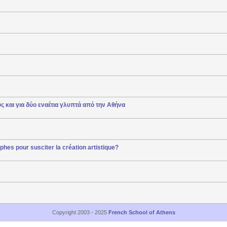
ς και για δύο εναέτια γλυπτά από την Αθήνα
lphes pour susciter la création artistique?
Copyright 2003 - 2025
French School of Athens