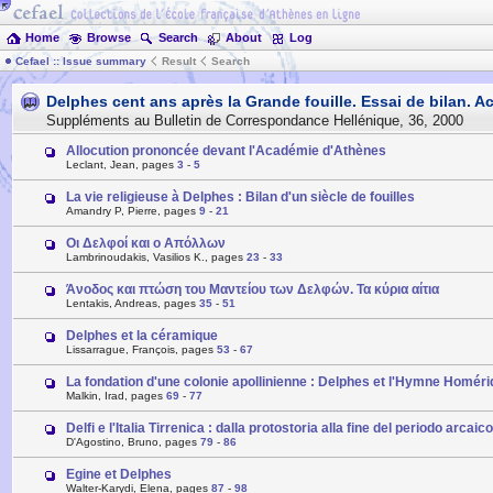
Home
Browse
Search
About
Log
Cefael :: Issue summary
Result
Search
Delphes cent ans après la Grande fouille. Essai de bilan. 
Suppléments au Bulletin de Correspondance Hellénique
,
36
,
2000
Allocution prononcée devant l'Académie d'Athènes
Leclant, Jean, pages
3
-
5
La vie religieuse à Delphes : Bilan d'un siècle de fouilles
Amandry P, Pierre, pages
9
-
21
Οι Δελφοί και ο Απόλλων
Lambrinoudakis, Vasilios K., pages
23
-
33
Άνοδος και πτώση του Μαντείου των Δελφών. Τα κύρια αίτια
Lentakis, Andreas, pages
35
-
51
Delphes et la céramique
Lissarrague, François, pages
53
-
67
La fondation d'une colonie apollinienne : Delphes et l'Hymne Homéri
Malkin, Irad, pages
69
-
77
Delfi e l'Italia Tirrenica : dalla protostoria alla fine del periodo arcaico
D'Agostino, Bruno, pages
79
-
86
Egine et Delphes
Walter-Karydi, Elena, pages
87
-
98