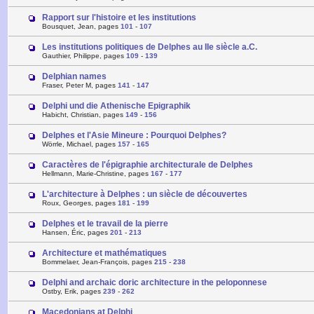
Rapport sur l'histoire et les institutions
Bousquet, Jean, pages
101
-
107
Les institutions politiques de Delphes au IIe siècle a.C.
Gauthier, Philippe, pages
109
-
139
Delphian names
Fraser, Peter M, pages
141
-
147
Delphi und die Athenische Epigraphik
Habicht, Christian, pages
149
-
156
Delphes et l'Asie Mineure : Pourquoi Delphes?
Wörrle, Michael, pages
157
-
165
Caractères de l'épigraphie architecturale de Delphes
Hellmann, Marie-Christine, pages
167
-
177
L'architecture à Delphes : un siècle de découvertes
Roux, Georges, pages
181
-
199
Delphes et le travail de la pierre
Hansen, Éric, pages
201
-
213
Architecture et mathématiques
Bommelaer, Jean-François, pages
215
-
238
Delphi and archaic doric architecture in the peloponnese
Ostby, Erik, pages
239
-
262
Macedonians at Delphi