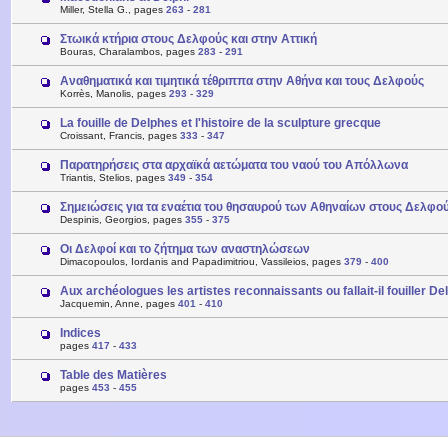
Miller, Stella G., pages
263
-
281
Στωικά κτήρια στους Δελφούς και στην Αττική
Bouras, Charalambos, pages
283
-
291
Αναθηματικά και τιμητικά τέθριππα στην Αθήνα και τους Δελφούς
Korrès, Manolis, pages
293
-
329
La fouille de Delphes et l'histoire de la sculpture grecque
Croissant, Francis, pages
333
-
347
Παρατηρήσεις στα αρχαϊκά αετώματα του ναού του Απόλλωνα
Triantis, Stelios, pages
349
-
354
Σημειώσεις για τα εναέτια του θησαυρού των Αθηναίων στους Δελφού
Despinis, Georgios, pages
355
-
375
Οι Δελφοί και το ζήτημα των αναστηλώσεων
Dimacopoulos, Iordanis and Papadimitriou, Vassileios, pages
379
-
400
Aux archéologues les artistes reconnaissants ou fallait-il fouiller De
Jacquemin, Anne, pages
401
-
410
Indices
pages
417
-
433
Table des Matières
pages
453
-
455