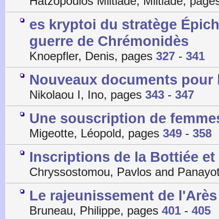
Hatzopoulos Miltiade, Miltiade, pag
es kryptoi du stratège Épic
guerre de Chrémonidès
Knoepfler, Denis, pages
327
-
341
Nouveaux documents pour le
Nikolaou I, Ino, pages
343
-
347
Une souscription de femme
Migeotte, Léopold, pages
349
-
358
Inscriptions de la Bottiée e
Chryssostomou, Pavlos and Panayo
Le rajeunissement de l'Arè
Bruneau, Philippe, pages
401
-
405