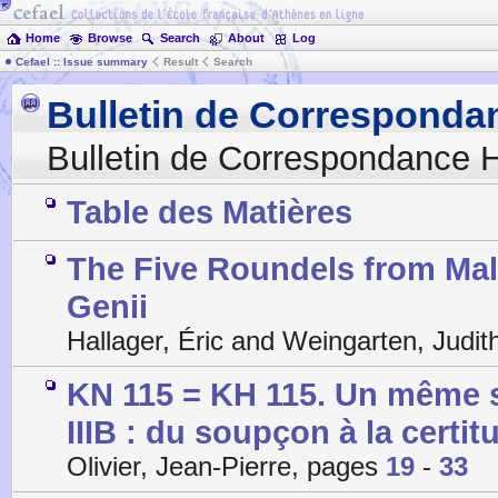
Home
Browse
Search
About
Log
Cefael :: Issue summary
Result
Search
Bulletin de Corresponda
Bulletin de Correspondance H
Table des Matières
The Five Roundels from Mal
Genii
Hallager, Éric and Weingarten, Judi
KN 115 = KH 115. Un même s
IIIB : du soupçon à la certit
Olivier, Jean-Pierre, pages
19
-
33