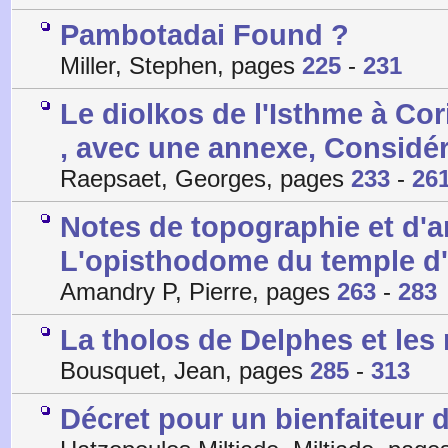
Pambotadai Found ?
Miller, Stephen, pages
225
-
231
Le diolkos de l'Isthme à Co
, avec une annexe, Considé
Raepsaet, Georges, pages
233
-
26
Notes de topographie et d'ar
L'opisthodome du temple d
Amandry P, Pierre, pages
263
-
283
La tholos de Delphes et le
Bousquet, Jean, pages
285
-
313
Décret pour un bienfaiteur d