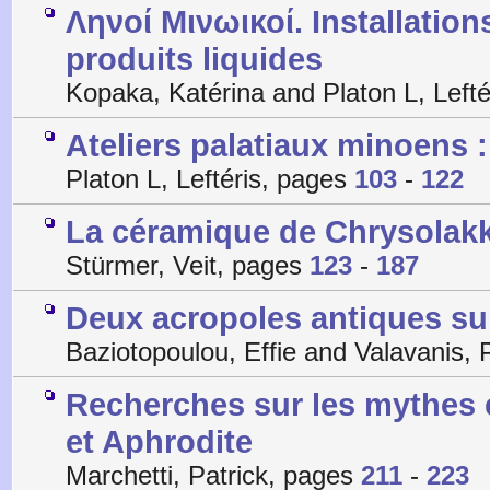
Ληνοί Μινωικοί. Installatio
produits liquides
Kopaka, Katérina and Platon L, Left
Ateliers palatiaux minoens 
Platon L, Leftéris, pages
103
-
122
La céramique de Chrysolakk
Stürmer, Veit, pages
123
-
187
Deux acropoles antiques su
Baziotopoulou, Effie and Valavanis,
Recherches sur les mythes e
et Aphrodite
Marchetti, Patrick, pages
211
-
223