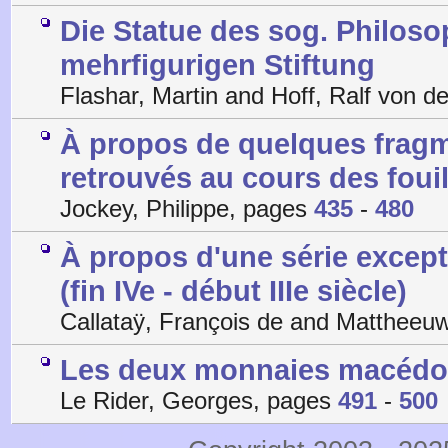
Die Statue des sog. Philoso
mehrfigurigen Stiftung
Flashar, Martin and Hoff, Ralf von d
À propos de quelques fragm
retrouvés au cours des foui
Jockey, Philippe, pages
435
-
480
À propos d'une série excep
(fin IVe - début IIIe siècle)
Callataÿ, François de and Mattheeu
Les deux monnaies macédon
Le Rider, Georges, pages
491
-
500