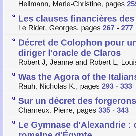
Hellmann, Marie-Christine, pages
25
Les clauses financières des 
Le Rider, Georges, pages
267
-
277
Décret de Colophon pour u
diriger l'oracle de Claros
Robert J, Jeanne and Robert L, Lou
Was the Agora of the Italia
Rauh, Nicholas K., pages
293
-
333
Sur un décret des forgeron
Charneux, Pierre, pages
335
-
343
Le Gymnase d'Alexandrie : c
romaine d'Égypte