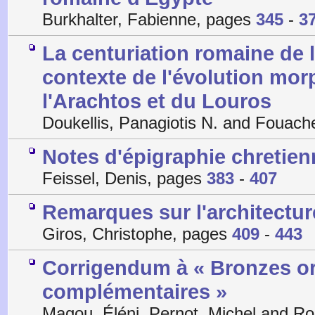
Burkhalter, Fabienne, pages
345
-
3
La centuriation romaine de l
contexte de l'évolution mor
l'Arachtos et du Louros
Doukellis, Panagiotis N. and Fouach
Notes d'épigraphie chretienne
Feissel, Denis, pages
383
-
407
Remarques sur l'architectu
Giros, Christophe, pages
409
-
443
Corrigendum à « Bronzes ori
complémentaires »
Magou, Éléni, Pernot, Michel and Ro