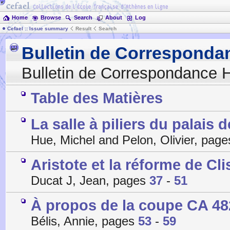
Home
Browse
Search
About
Log
Cefael :: Issue summary
Result
Search
Bulletin de Corresponda
Bulletin de Correspondance H
Table des Matières
La salle à piliers du palais 
Hue, Michel and Pelon, Olivier, pag
Aristote et la réforme de Cl
Ducat J, Jean, pages
37
-
51
À propos de la coupe CA 48
Bélis, Annie, pages
53
-
59