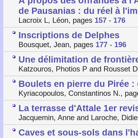
À propos des offrandes à l
de Pausanias : du réel à l'i
Lacroix L, Léon, pages
157
-
176
Inscriptions de Delphes
Bousquet, Jean, pages
177
-
196
Une délimitation de frontiè
Katzouros, Photios P and Rousset D
Boulets en pierre du Pirée 
Kyriacopoulos, Constantinos N., pa
La terrasse d'Attale 1er revi
Jacquemin, Anne and Laroche, Didie
Caves et sous-sols dans l'h