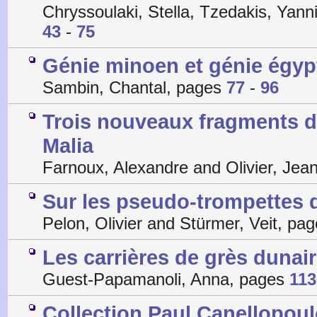
Chryssoulaki, Stella, Tzedakis, Yann
43
-
75
Génie minoen et génie égyp
Sambin, Chantal, pages
77
-
96
Trois nouveaux fragments de 
Malia
Farnoux, Alexandre and Olivier, Jea
Sur les pseudo-trompettes 
Pelon, Olivier and Stürmer, Veit, pa
Les carrières de grès dunair
Guest-Papamanoli, Anna, pages
113
Collection Paul Canellopoulo