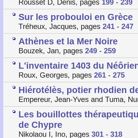
Rousset D, Denis, pages
199
-
239
Sur les probouloi en Grèce
Tréheux, Jacques, pages
241
-
247
Athènes et la Mer Noire
Bouzek, Jan, pages
249
-
259
L'inventaire 1403 du Néôrie
Roux, Georges, pages
261
-
275
Hiérotélès, potier rhodien d
Empereur, Jean-Yves and Tuma, N
Les bouillottes thérapeutiq
de Chypre
Nikolaou I, Ino, pages
301
-
318