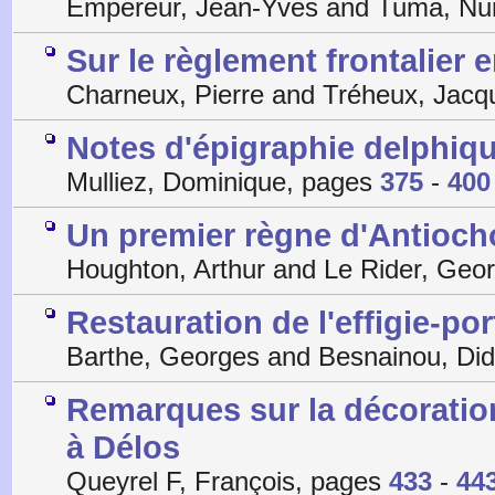
Empereur, Jean-Yves and Tuma, N
Sur le règlement frontalier 
Charneux, Pierre and Tréheux, Jac
Notes d'épigraphie delphique
Mulliez, Dominique, pages
375
-
400
Un premier règne d'Antiocho
Houghton, Arthur and Le Rider, Geo
Restauration de l'effigie-por
Barthe, Georges and Besnainou, Did
Remarques sur la décoratio
à Délos
Queyrel F, François, pages
433
-
44