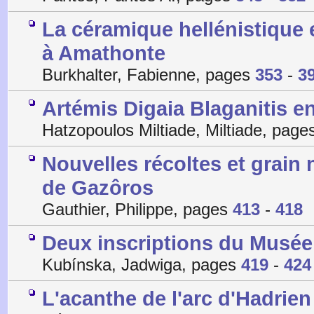
La céramique hellénistique 
à Amathonte
Burkhalter, Fabienne, pages
353
-
3
Artémis Digaia Blaganitis 
Hatzopoulos Miltiade, Miltiade, pag
Nouvelles récoltes et grain
de Gazôros
Gauthier, Philippe, pages
413
-
418
Deux inscriptions du Musée
Kubínska, Jadwiga, pages
419
-
424
L'acanthe de l'arc d'Hadrien