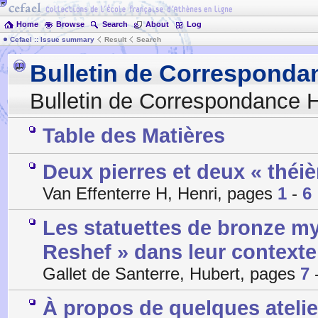
Home
Browse
Search
About
Log
Cefael :: Issue summary
Result
Search
Bulletin de Corresponda
Bulletin de Correspondance H
Table des Matières
Deux pierres et deux « théiè
Van Effenterre H, Henri, pages
1
-
6
Les statuettes de bronze my
Reshef » dans leur context
Gallet de Santerre, Hubert, pages
7
À propos de quelques atelie