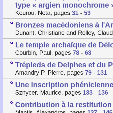
type « argien monochrome 
Kourou, Nota, pages
31
-
53
Bronzes macédoniens à l'A
Dunant, Christiane and Rolley, Clau
Le temple archaïque de Dél
Courbin, Paul, pages
78
-
63
Trépieds de Delphes et du 
Amandry P, Pierre, pages
79
-
131
Une inscription phénicienn
Sznycer, Maurice, pages
133
-
136
Contribution à la restituti
Mantis, Alexandros, pages
137
-
146