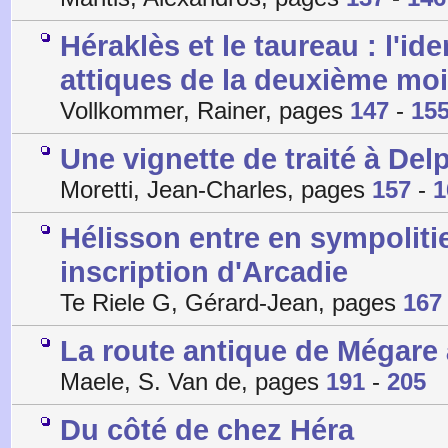
Héraklès et le taureau : l'id
attiques de la deuxième moit
Vollkommer, Rainer, pages
147
-
15
Une vignette de traité à Del
Moretti, Jean-Charles, pages
157
-
1
Hélisson entre en sympoliti
inscription d'Arcadie
Te Riele G, Gérard-Jean, pages
167
La route antique de Mégare à
Maele, S. Van de, pages
191
-
205
Du côté de chez Héra