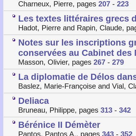
Charneux, Pierre, pages
207
-
223
Les textes littéraires grecs
Hadot, Pierre and Rapin, Claude, p
Notes sur les inscriptions 
conservées au Cabinet des 
Masson, Olivier, pages
267
-
279
La diplomatie de Délos dans 
Baslez, Marie-Françoise and Vial, C
Deliaca
Bruneau, Philippe, pages
313
-
342
Bérénice II Démèter
Pantos, Pantos A., pages
343
-
352