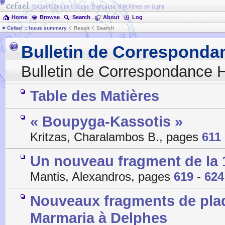
Home
Browse
Search
About
Log
Cefael :: Issue summary
Result
Search
Bulletin de Corresponda
Bulletin de Correspondance H
Table des Matières
« Boupyga-Kassotis »
Kritzas, Charalambos B., pages
611
Un nouveau fragment de la
Mantis, Alexandros, pages
619
-
624
Nouveaux fragments de plaq
Marmaria à Delphes