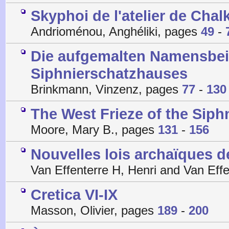
Skyphoi de l'atelier de Chalki
Andrioménou, Anghéliki, pages
49
-
Die aufgemalten Namensbeis
Siphnierschatzhauses
Brinkmann, Vinzenz, pages
77
-
130
The West Frieze of the Siph
Moore, Mary B., pages
131
-
156
Nouvelles lois archaïques d
Van Effenterre H, Henri and Van Eff
Cretica VI-IX
Masson, Olivier, pages
189
-
200