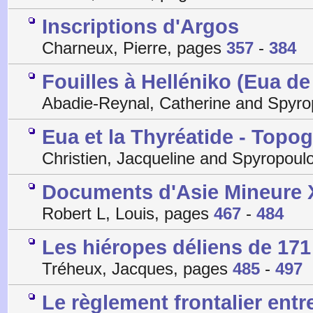
Inscriptions d'Argos
Charneux, Pierre, pages
357
-
384
Fouilles à Helléniko (Eua de
Abadie-Reynal, Catherine and Spyr
Eua et la Thyréatide - Topog
Christien, Jacqueline and Spyropou
Documents d'Asie Mineure
Robert L, Louis, pages
467
-
484
Les hiéropes déliens de 171 
Tréheux, Jacques, pages
485
-
497
Le règlement frontalier entr