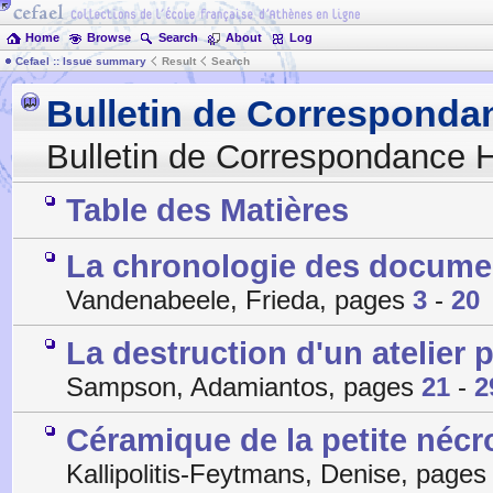
Home
Browse
Search
About
Log
Cefael :: Issue summary
Result
Search
Bulletin de Corresponda
Bulletin de Correspondance H
Table des Matières
La chronologie des documen
Vandenabeele, Frieda, pages
3
-
20
La destruction d'un atelier
Sampson, Adamiantos, pages
21
-
2
Céramique de la petite nécrop
Kallipolitis-Feytmans, Denise, page