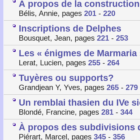
À propos de la construction 
Bélis, Annie, pages
201
-
220
Inscriptions de Delphes
Bousquet, Jean, pages
221
-
253
Les « énigmes de Marmaria 
Lerat, Lucien, pages
255
-
264
Tuyères ou supports?
Grandjean Y, Yves, pages
265
-
279
Un remblai thasien du IVe si
Blondé, Francine, pages
281
-
344
À propos des subdivisions 
Piérart, Marcel, pages
345
-
356