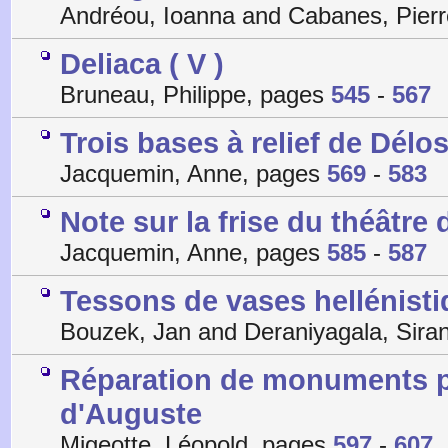
Andréou, Ioanna and Cabanes, Pier
Deliaca ( V )
Bruneau, Philippe, pages
545
-
567
Trois bases à relief de Délo
Jacquemin, Anne, pages
569
-
583
Note sur la frise du théâtre
Jacquemin, Anne, pages
585
-
587
Tessons de vases hellénisti
Bouzek, Jan and Deraniyagala, Sira
Réparation de monuments p
d'Auguste
Migeotte, Léopold, pages
597
-
607