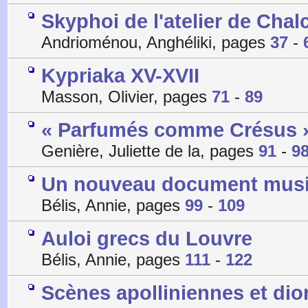
Skyphoi de l'atelier de Chalcis
Andrioménou, Anghéliki, pages
37
-
Kypriaka XV-XVII
Masson, Olivier, pages
71
-
89
« Parfumés comme Crésus » -
Genière, Juliette de la, pages
91
-
9
Un nouveau document musi
Bélis, Annie, pages
99
-
109
Auloi grecs du Louvre
Bélis, Annie, pages
111
-
122
Scènes apolliniennes et di