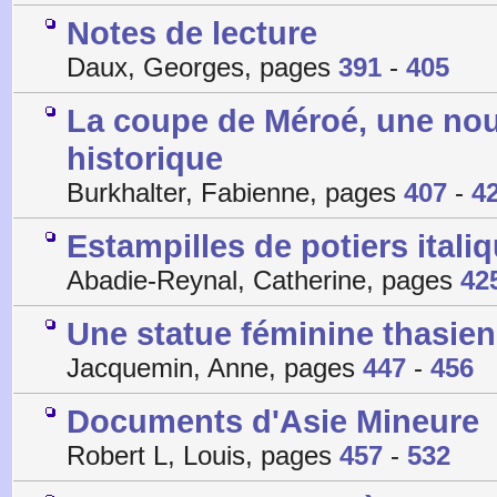
Notes de lecture
Daux, Georges, pages
391
-
405
La coupe de Méroé, une nou
historique
Burkhalter, Fabienne, pages
407
-
4
Estampilles de potiers itali
Abadie-Reynal, Catherine, pages
42
Une statue féminine thasie
Jacquemin, Anne, pages
447
-
456
Documents d'Asie Mineure
Robert L, Louis, pages
457
-
532