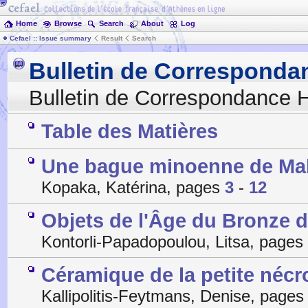
Home
Browse
Search
About
Log
Cefael :: Issue summary
Result
Search
Bulletin de Corresponda
Bulletin de Correspondance H
Table des Matières
Une bague minoenne de Mal
Kopaka, Katérina, pages
3
-
12
Objets de l'Âge du Bronze 
Kontorli-Papadopoulou, Litsa, pages
Céramique de la petite nécr
Kallipolitis-Feytmans, Denise, page