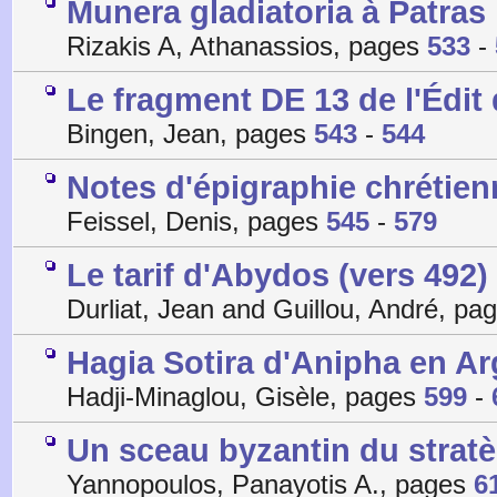
Munera gladiatoria à Patras
Rizakis A, Athanassios, pages
533
-
Le fragment DE 13 de l'Édi
Bingen, Jean, pages
543
-
544
Notes d'épigraphie chrétien
Feissel, Denis, pages
545
-
579
Le tarif d'Abydos (vers 492)
Durliat, Jean and Guillou, André, pa
Hagia Sotira d'Anipha en Ar
Hadji-Minaglou, Gisèle, pages
599
-
Un sceau byzantin du strat
Yannopoulos, Panayotis A., pages
6