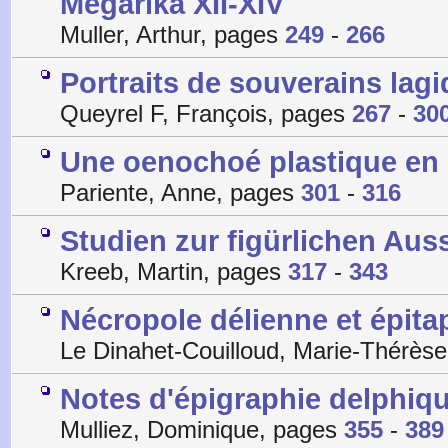
Megarika XII-XIV
Muller, Arthur, pages
249
-
266
Portraits de souverains lag
Queyrel F, François, pages
267
-
30
Une oenochoé plastique en
Pariente, Anne, pages
301
-
316
Studien zur figürlichen Aus
Kreeb, Martin, pages
317
-
343
Nécropole délienne et épita
Le Dinahet-Couilloud, Marie-Thérès
Notes d'épigraphie delphique 
Mulliez, Dominique, pages
355
-
389