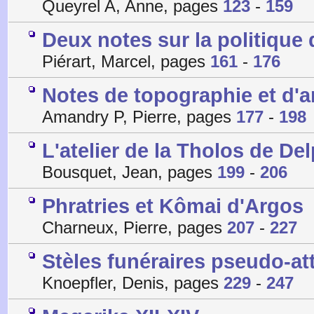
Queyrel A, Anne, pages
123
-
159
Deux notes sur la politique
Piérart, Marcel, pages
161
-
176
Notes de topographie et d'a
Amandry P, Pierre, pages
177
-
198
L'atelier de la Tholos de De
Bousquet, Jean, pages
199
-
206
Phratries et Kômai d'Argos
Charneux, Pierre, pages
207
-
227
Stèles funéraires pseudo-a
Knoepfler, Denis, pages
229
-
247