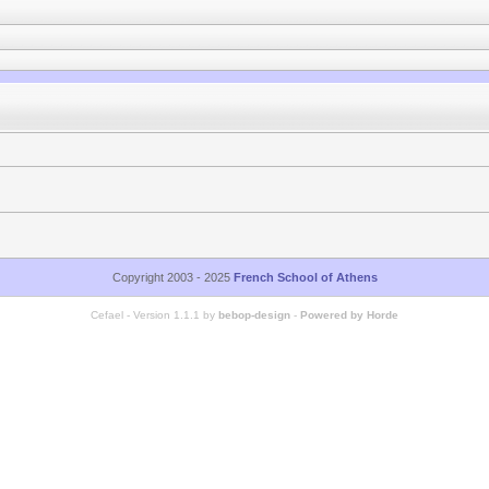
Copyright 2003 - 2025
French School of Athens
Cefael - Version 1.1.1 by
bebop-design
-
Powered by Horde