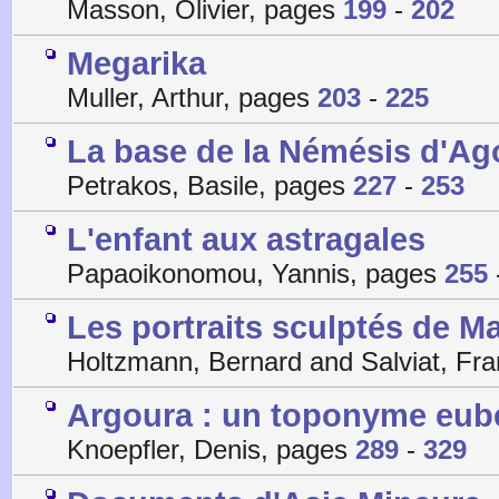
Masson, Olivier, pages
199
-
202
Megarika
Muller, Arthur, pages
203
-
225
La base de la Némésis d'Ago
Petrakos, Basile, pages
227
-
253
L'enfant aux astragales
Papaoikonomou, Yannis, pages
255
Les portraits sculptés de M
Holtzmann, Bernard and Salviat, Fr
Argoura : un toponyme eub
Knoepfler, Denis, pages
289
-
329