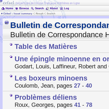
Home
Browse
Search
About
Log
Cefael :: Issue summary
Result
Search
Bulletin de Corresponda
Bulletin de Correspondance H
Table des Matières
Une épingle minoenne en or 
Godart, Louis, Laffineur, Robert and
Les boxeurs minoens
Coulomb, Jean, pages
27
-
40
Problèmes déliens
Roux, Georges, pages
41
-
78