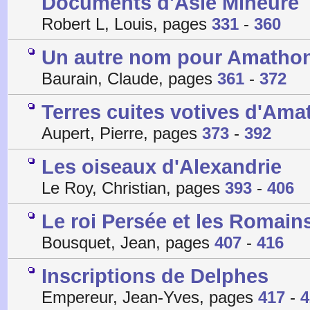
Documents d'Asie Mineure
Robert L, Louis, pages
331
-
360
Un autre nom pour Amathon
Baurain, Claude, pages
361
-
372
Terres cuites votives d'Ama
Aupert, Pierre, pages
373
-
392
Les oiseaux d'Alexandrie
Le Roy, Christian, pages
393
-
406
Le roi Persée et les Romain
Bousquet, Jean, pages
407
-
416
Inscriptions de Delphes
Empereur, Jean-Yves, pages
417
-
4