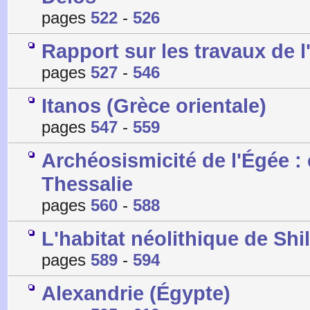
pages
522
-
526
Rapport sur les travaux de 
pages
527
-
546
Itanos (Grèce orientale)
pages
547
-
559
Archéosismicité de l'Égée : 
Thessalie
pages
560
-
588
L'habitat néolithique de Sh
pages
589
-
594
Alexandrie (Égypte)