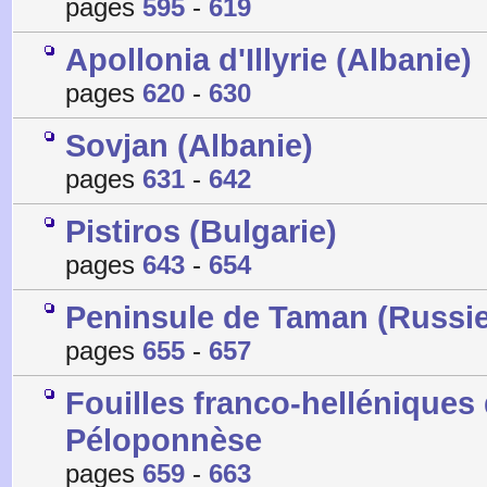
pages
595
-
619
Apollonia d'Illyrie (Albanie)
pages
620
-
630
Sovjan (Albanie)
pages
631
-
642
Pistiros (Bulgarie)
pages
643
-
654
Peninsule de Taman (Russie
pages
655
-
657
Fouilles franco-helléniques 
Péloponnèse
pages
659
-
663