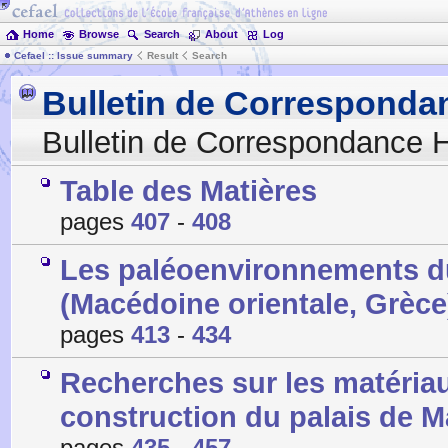
Home
Browse
Search
About
Log
Cefael :: Issue summary
Result
Search
Bulletin de Corresponda
Bulletin de Correspondance H
Table des Matières
pages
407
-
408
Les paléoenvironnements du 
(Macédoine orientale, Grèce
pages
413
-
434
Recherches sur les matériaux
construction du palais de M
pages
435
-
457