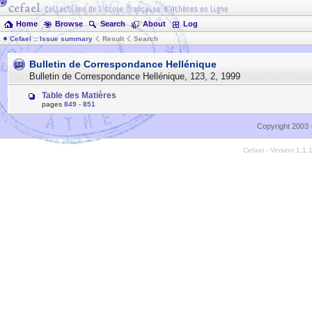
Home
Browse
Search
About
Log
Cefael :: Issue summary
Result
Search
Bulletin de Correspondance Hellénique
Bulletin de Correspondance Hellénique
,
123
,
2
,
1999
Table des Matières
pages
849
-
851
Copyright 2003 
Cefael - Version 1.1.