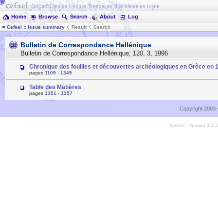
Home
Browse
Search
About
Log
Cefael :: Issue summary
Result
Search
Bulletin de Correspondance Hellénique
Bulletin de Correspondance Hellénique
,
120
,
3
,
1996
Chronique des fouilles et découvertes archéologiques en Grèce en 
pages
1109
-
1349
Table des Matières
pages
1351
-
1357
Copyright 2003 
Cefael - Version 1.1.