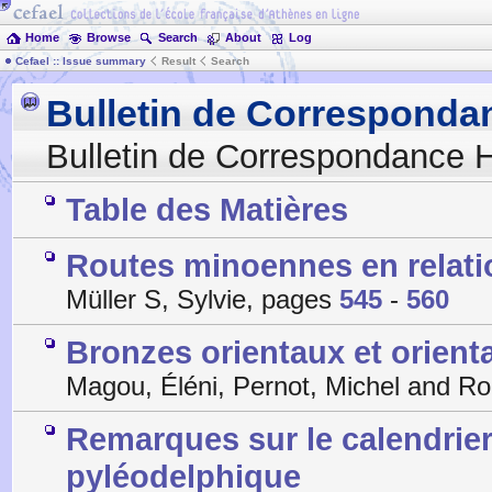
Home
Browse
Search
About
Log
Cefael :: Issue summary
Result
Search
Bulletin de Corresponda
Bulletin de Correspondance H
Table des Matières
Routes minoennes en relatio
Müller S, Sylvie, pages
545
-
560
Bronzes orientaux et orient
Magou, Éléni, Pernot, Michel and Ro
Remarques sur le calendrie
pyléodelphique