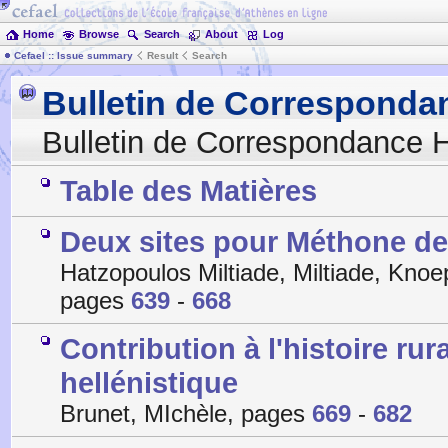
Home
Browse
Search
About
Log
Cefael :: Issue summary
Result
Search
Bulletin de Corresponda
Bulletin de Correspondance H
Table des Matières
Deux sites pour Méthone d
Hatzopoulos Miltiade, Miltiade, Kno
pages
639
-
668
Contribution à l'histoire ru
hellénistique
Brunet, MIchèle, pages
669
-
682